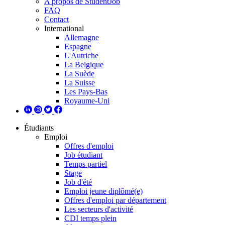
A propos de StudentJob
FAQ
Contact
International
Allemagne
Espagne
L'Autriche
La Belgique
La Suède
La Suisse
Les Pays-Bas
Royaume-Uni
Étudiants
Emploi
Offres d'emploi
Job étudiant
Temps partiel
Stage
Job d'été
Emploi jeune diplômé(e)
Offres d'emploi par département
Les secteurs d'activité
CDI temps plein