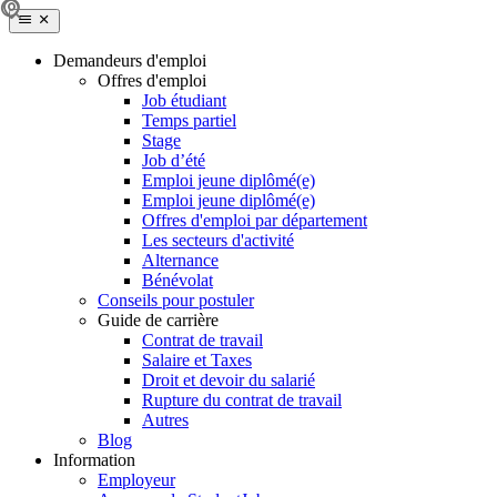
Demandeurs d'emploi
Offres d'emploi
Job étudiant
Temps partiel
Stage
Job d’été
Emploi jeune diplômé(e)
Emploi jeune diplômé(e)
Offres d'emploi par département
Les secteurs d'activité
Alternance
Bénévolat
Conseils pour postuler
Guide de carrière
Contrat de travail
Salaire et Taxes
Droit et devoir du salarié
Rupture du contrat de travail
Autres
Blog
Information
Employeur