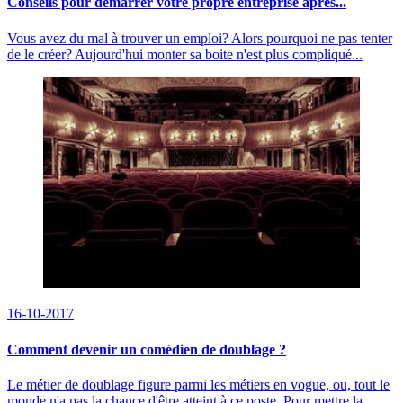
Conseils pour démarrer votre propre entreprise après...
Vous avez du mal à trouver un emploi? Alors pourquoi ne pas tenter
de le créer? Aujourd'hui monter sa boite n'est plus compliqué...
16-10-2017
Comment devenir un comédien de doublage ?
Le métier de doublage figure parmi les métiers en vogue, ou, tout le
monde n'a pas la chance d'être atteint à ce poste. Pour mettre la...