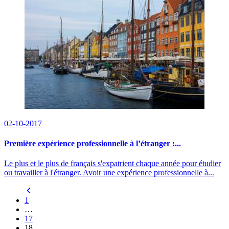
02-10-2017
Première expérience professionnelle à l’étranger :...
Le plus et le plus de français s'expatrient chaque année pour étudier
ou travailler à l'étranger. Avoir une expérience professionnelle à...
1
…
17
18