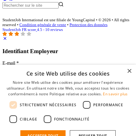
StudentJob International est une filiale de YoungCapital • © 2026 • All rights
reserved •
Condition générale de vente
•
Protection des données
StudentJob FR score
4.5 - 10 reviews
Identifiant Employeur
E-mail
*
×
Ce site Web utilise des cookies
Mot de passe
Notre site Web utilise des cookies pour améliorer l'expérience
se souvenir de moi
utilisateur. En utilisant notre site Web, vous acceptez tous les cookies
mot de passe oublié?
conformément à notre Politique relative aux cookies.
En savoir plus
Connexion
STRICTEMENT NÉCESSAIRES
PERFORMANCE
Profil Employeur gratuit
CIBLAGE
FONCTIONNALITÉ
Vous pouvez vous connecter sur StudentJob si vous avez créé un
compte en tant qu'employeur. Trouver le bon candidat pour vous
n'est plus qu'à quelques clics.
ACCEPTER TOUT
REFUSER TOUT