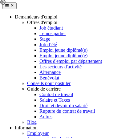
Demandeurs d'emploi
Offres d'emploi
Job étudiant
Temps partiel
Stage
Job d’été
Emploi jeune diplômé(e)
Emploi jeune diplômé(e)
Offres d'emploi par département
Les secteurs d'activité
Alternance
Bénévolat
Conseils pour postuler
Guide de carrière
Contrat de travail
Salaire et Taxes
Droit et devoir du salarié
Rupture du contrat de travail
Autres
Blog
Information
Employeur