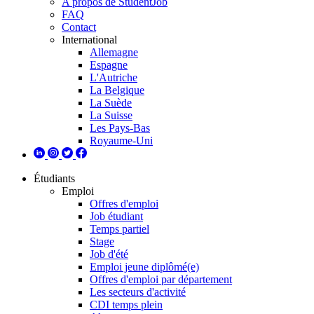
A propos de StudentJob
FAQ
Contact
International
Allemagne
Espagne
L'Autriche
La Belgique
La Suède
La Suisse
Les Pays-Bas
Royaume-Uni
Étudiants
Emploi
Offres d'emploi
Job étudiant
Temps partiel
Stage
Job d'été
Emploi jeune diplômé(e)
Offres d'emploi par département
Les secteurs d'activité
CDI temps plein