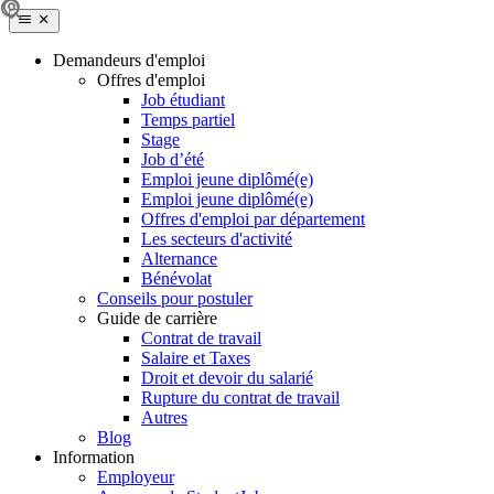
Demandeurs d'emploi
Offres d'emploi
Job étudiant
Temps partiel
Stage
Job d’été
Emploi jeune diplômé(e)
Emploi jeune diplômé(e)
Offres d'emploi par département
Les secteurs d'activité
Alternance
Bénévolat
Conseils pour postuler
Guide de carrière
Contrat de travail
Salaire et Taxes
Droit et devoir du salarié
Rupture du contrat de travail
Autres
Blog
Information
Employeur