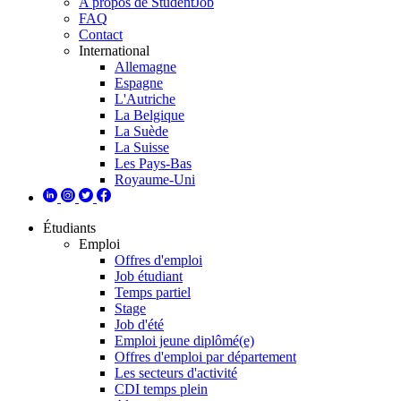
A propos de StudentJob
FAQ
Contact
International
Allemagne
Espagne
L'Autriche
La Belgique
La Suède
La Suisse
Les Pays-Bas
Royaume-Uni
Étudiants
Emploi
Offres d'emploi
Job étudiant
Temps partiel
Stage
Job d'été
Emploi jeune diplômé(e)
Offres d'emploi par département
Les secteurs d'activité
CDI temps plein