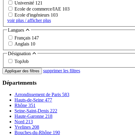
Université
121
Ecole de commerce/IAE
103
Ecole d'ingénieurs
103
voir plus / afficher plus
Langues
Français
147
Anglais
10
Désignation
TopJob
supprimer les filtres
Appliquer des filtres
Départements
Arrondissement de Paris
583
Hauts-de-Seine
477
Rhône
351
Seine-Saint-Denis
222
Haute-Garonne
218
Nord
213
Yvelines
208
Bouches-du-Rhône
190