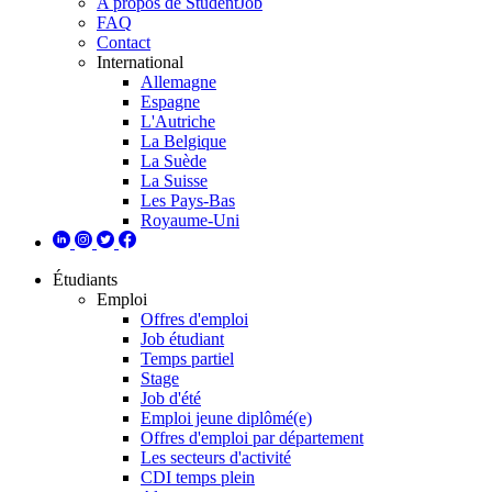
A propos de StudentJob
FAQ
Contact
International
Allemagne
Espagne
L'Autriche
La Belgique
La Suède
La Suisse
Les Pays-Bas
Royaume-Uni
Étudiants
Emploi
Offres d'emploi
Job étudiant
Temps partiel
Stage
Job d'été
Emploi jeune diplômé(e)
Offres d'emploi par département
Les secteurs d'activité
CDI temps plein