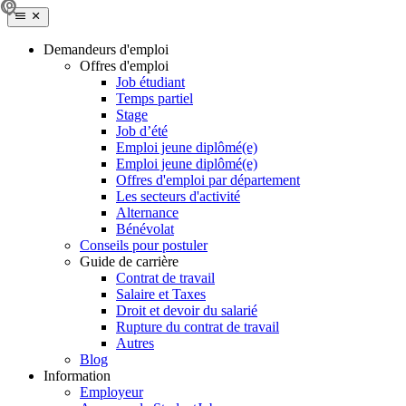
Demandeurs d'emploi
Offres d'emploi
Job étudiant
Temps partiel
Stage
Job d’été
Emploi jeune diplômé(e)
Emploi jeune diplômé(e)
Offres d'emploi par département
Les secteurs d'activité
Alternance
Bénévolat
Conseils pour postuler
Guide de carrière
Contrat de travail
Salaire et Taxes
Droit et devoir du salarié
Rupture du contrat de travail
Autres
Blog
Information
Employeur