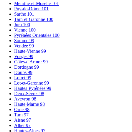
Meurthe-et-Moselle
101
Puy-de-Dôme
101
Sarthe
101
Tarn-et-Garonne
100
Jura
100
Vienne
100
Pyrénées-Orientales
100
Somme
99
Vendée
99
Haute-Vienne
99
Vosges
99
Côtes-d'Armor
99
Dordogne
99
Doubs
99
Loiret
99
Lot-et-Garonne
99
Hautes-Pyrénées
99
Deux-Sèvres
98
Aveyron
98
Haute-Marne
98
Orne
98
Tarn
97
Aisne
97
Allier
97
Hautes-Alpes
97