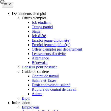
Demandeurs d'emploi
Offres d'emploi
Job étudiant
Temps partiel
Stage
Job d’été
Emploi jeune diplômé(e)
Emploi jeune diplômé(e)
Offres d'emploi par département
Les secteurs d'activité
Alternance
Bénévolat
Conseils pour postuler
Guide de carrière
Contrat de travail
Salaire et Taxes
Droit et devoir du salarié
Rupture du contrat de travail
Autres
Blog
Information
Employeur