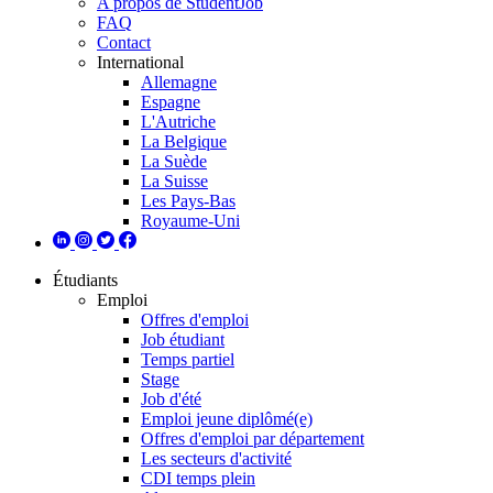
A propos de StudentJob
FAQ
Contact
International
Allemagne
Espagne
L'Autriche
La Belgique
La Suède
La Suisse
Les Pays-Bas
Royaume-Uni
Étudiants
Emploi
Offres d'emploi
Job étudiant
Temps partiel
Stage
Job d'été
Emploi jeune diplômé(e)
Offres d'emploi par département
Les secteurs d'activité
CDI temps plein