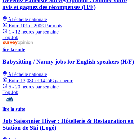
Devenez Panéliste SurveyOpinion : Donnez votre
avis et gagnez des récompenses (H/F)
à l'échelle nationale
Entre 10€ et 200€ Par mois
1 - 12 heures par semaine
Top Job
lire la suite
Babysitting / Nanny jobs for English speakers (H/F)
à l'échelle nationale
Entre 13,08€ et 14,24€ par heure
5 - 20 heures par semaine
Top Job
lire la suite
Job Saisonnier Hiver : Hôtellerie & Restauration en
Station de Ski (Logé)