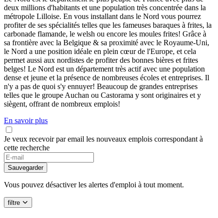
deux millions d'habitants et une population très concentrée dans la
métropole Lilloise. En vous installant dans le Nord vous pourrez
profiter de ses spécialités telles que les fameuses baraques à frites, la
carbonade flamande, le welsh ou encore les moules frites! Grâce à
sa frontière avec la Belgique & sa proximité avec le Royaume-Uni,
le Nord a une position idéale en plein cœur de l'Europe, et cela
permet aussi aux nordistes de profiter des bonnes bières et frites
belges! Le Nord est un département très actif avec une population
dense et jeune et la présence de nombreuses écoles et entreprises. Il
n'y a pas de quoi s'y ennuyer! Beaucoup de grandes entreprises
telles que le groupe Auchan ou Castorama y sont originaires et y
siègent, offrant de nombreux emplois!
En savoir plus
Je veux recevoir par email les nouveaux emplois correspondant à
cette recherche
If
you
Sauvegarder
are
a
Vous pouvez désactiver les alertes d'emploi à tout moment.
human,
ignore
filtre
this
field