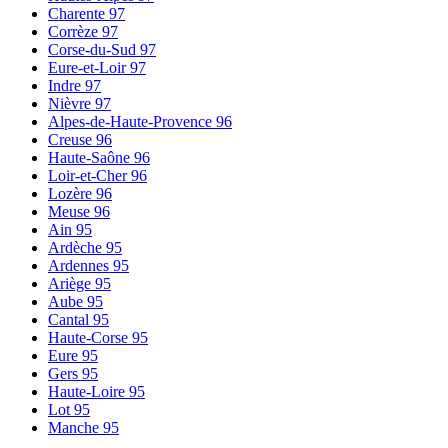
Charente
97
Corrèze
97
Corse-du-Sud
97
Eure-et-Loir
97
Indre
97
Nièvre
97
Alpes-de-Haute-Provence
96
Creuse
96
Haute-Saône
96
Loir-et-Cher
96
Lozère
96
Meuse
96
Ain
95
Ardèche
95
Ardennes
95
Ariège
95
Aube
95
Cantal
95
Haute-Corse
95
Eure
95
Gers
95
Haute-Loire
95
Lot
95
Manche
95