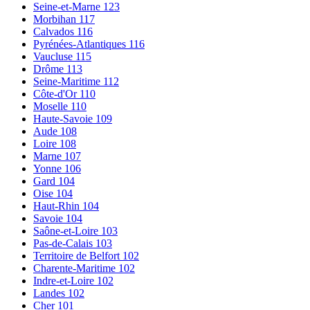
Seine-et-Marne
123
Morbihan
117
Calvados
116
Pyrénées-Atlantiques
116
Vaucluse
115
Drôme
113
Seine-Maritime
112
Côte-d'Or
110
Moselle
110
Haute-Savoie
109
Aude
108
Loire
108
Marne
107
Yonne
106
Gard
104
Oise
104
Haut-Rhin
104
Savoie
104
Saône-et-Loire
103
Pas-de-Calais
103
Territoire de Belfort
102
Charente-Maritime
102
Indre-et-Loire
102
Landes
102
Cher
101