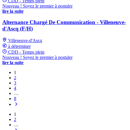
CDD - Temps plein
Nouveau ! Soyez le premier à postuler
lire la suite
Alternance Chargé De Communication - Villeneuve-
d'Ascq (F/H)
Villeneuve-d'Ascq
à déterminer
CDD - Temps plein
Nouveau ! Soyez le premier à postuler
lire la suite
1
2
3
4
…
8
1
2
…