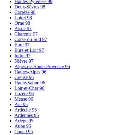
Hautes-Pyrénées
99
Deux-Sèvres
98
Corrèze
98
Loiret
98
Orne
98
Aisne
97
Charente
97
Corse-du-Sud
97
Eure
97
Eure-et-Loir
97
Indre
97
Nièvre
97
Alpes-de-Haute-Provence
96
Hautes-Alpes
96
Creuse
96
Haute-Saône
96
Loir-et-Cher
96
Lozère
96
Meuse
96
Ain
95
Ardèche
95
Ardennes
95
Ariège
95
Aube
95
Cantal
95