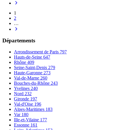
1
2
…
Départements
Arrondissement de Paris
797
Hauts-de-Seine
647
Rhône
409
Seine-Saint-Denis
279
Haute-Garonne
273
Val-de-Marne
260
Bouches-du-Rhône
243
Yvelines
240
Nord
232
Gironde
197
Val-d'Oise
196
Alpes-Maritimes
183
Var
180
Ille-et-Vilaine
177
Essonne
161