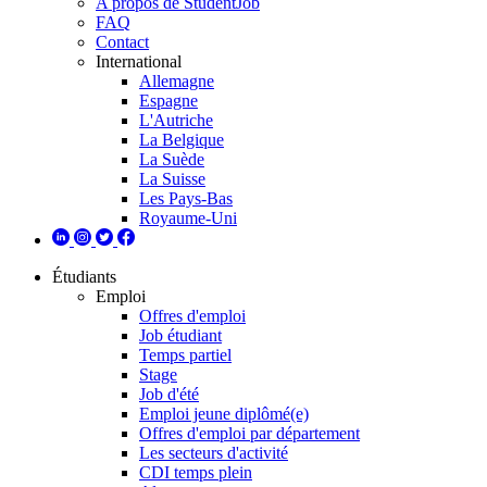
A propos de StudentJob
FAQ
Contact
International
Allemagne
Espagne
L'Autriche
La Belgique
La Suède
La Suisse
Les Pays-Bas
Royaume-Uni
Étudiants
Emploi
Offres d'emploi
Job étudiant
Temps partiel
Stage
Job d'été
Emploi jeune diplômé(e)
Offres d'emploi par département
Les secteurs d'activité
CDI temps plein