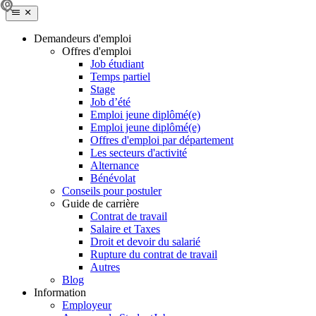
Demandeurs d'emploi
Offres d'emploi
Job étudiant
Temps partiel
Stage
Job d’été
Emploi jeune diplômé(e)
Emploi jeune diplômé(e)
Offres d'emploi par département
Les secteurs d'activité
Alternance
Bénévolat
Conseils pour postuler
Guide de carrière
Contrat de travail
Salaire et Taxes
Droit et devoir du salarié
Rupture du contrat de travail
Autres
Blog
Information
Employeur