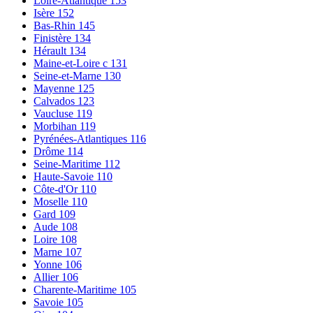
Loire-Atlantique
153
Isère
152
Bas-Rhin
145
Finistère
134
Hérault
134
Maine-et-Loire c
131
Seine-et-Marne
130
Mayenne
125
Calvados
123
Vaucluse
119
Morbihan
119
Pyrénées-Atlantiques
116
Drôme
114
Seine-Maritime
112
Haute-Savoie
110
Côte-d'Or
110
Moselle
110
Gard
109
Aude
108
Loire
108
Marne
107
Yonne
106
Allier
106
Charente-Maritime
105
Savoie
105