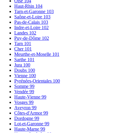
Oise
104
Haut-Rhin
104
Tarn-et-Garonne
103
Saône-et-Loire
103
Pas-de-Calais
103
Indre-et-Loire
102
Landes
102
Puy-de-Dôme
102
Tarn
101
Cher
101
Meurthe-et-Moselle
101
Sarthe
101
Jura
100
Doubs
100
Vienne
100
Pyrénées-Orientales
100
Somme
99
Vendée
99
Haute-Vienne
99
Vosges
99
Aveyron
99
Côtes-d'Armor
99
Dordogne
99
Lot-et-Garonne
99
Haute-Marne
99