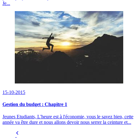
Je...
15-10-2015
Gestion du budget : Chapitre 1
Jeunes Etudiants, L'heure est à l'économie, vous le savez bien, cette
année va être dure et nous allons devoir nous serrer la ceinture et...