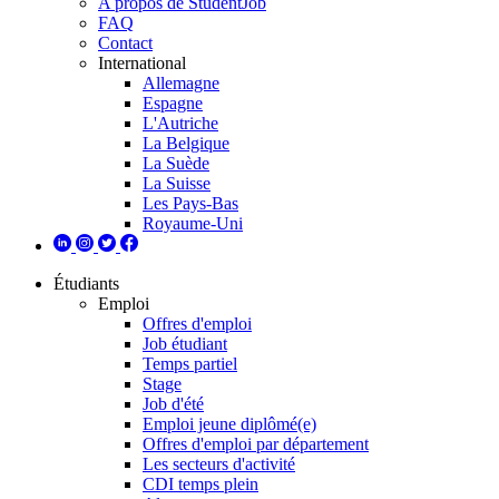
A propos de StudentJob
FAQ
Contact
International
Allemagne
Espagne
L'Autriche
La Belgique
La Suède
La Suisse
Les Pays-Bas
Royaume-Uni
Étudiants
Emploi
Offres d'emploi
Job étudiant
Temps partiel
Stage
Job d'été
Emploi jeune diplômé(e)
Offres d'emploi par département
Les secteurs d'activité
CDI temps plein