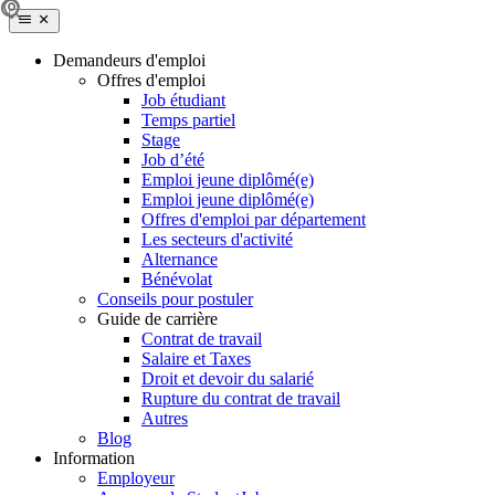
Demandeurs d'emploi
Offres d'emploi
Job étudiant
Temps partiel
Stage
Job d’été
Emploi jeune diplômé(e)
Emploi jeune diplômé(e)
Offres d'emploi par département
Les secteurs d'activité
Alternance
Bénévolat
Conseils pour postuler
Guide de carrière
Contrat de travail
Salaire et Taxes
Droit et devoir du salarié
Rupture du contrat de travail
Autres
Blog
Information
Employeur