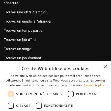
S'inscrire
Trouver une offre d'emploi
Trouver un emploi à l'étranger
Trouver un temps partiel
Trouver un job d’été
Trouver un stage
Trouver un job étudiant
×
Trouver un emploi jeune diplômé
Ce site Web utilise des cookies
Notre site Web utilise des cookies pour améliorer l'expérience
Conseils pour postuler
utilisateur. En utilisant notre site Web, vous acceptez tous les cookies
conformément à notre Politique relative aux cookies.
En savoir plus
Partenaires
STRICTEMENT NÉCESSAIRES
PERFORMANCE
StudentJob International est une filiale de YoungCapital • ©
CIBLAGE
FONCTIONNALITÉ
2026 • All rights reserved •
Condition générale de vente
•