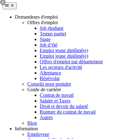
Demandeurs d'emploi
Offres d'emploi
Job étudiant
Temps partiel
Stage
Job d’été
Emploi jeune diplômé(e)
Emploi jeune diplômé(e)
Offres d'emploi par département
Les secteurs d'activité
Alternance
Bénévolat
Conseils pour postuler
Guide de carrière
Contrat de travail
Salaire et Taxes
Droit et devoir du salarié
Rupture du contrat de travail
Autres
Blog
Information
Employeur