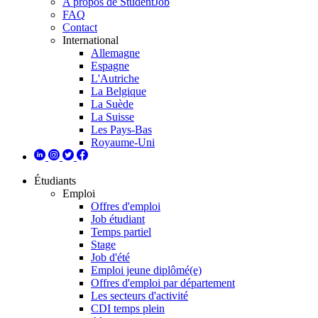
A propos de StudentJob
FAQ
Contact
International
Allemagne
Espagne
L'Autriche
La Belgique
La Suède
La Suisse
Les Pays-Bas
Royaume-Uni
Étudiants
Emploi
Offres d'emploi
Job étudiant
Temps partiel
Stage
Job d'été
Emploi jeune diplômé(e)
Offres d'emploi par département
Les secteurs d'activité
CDI temps plein