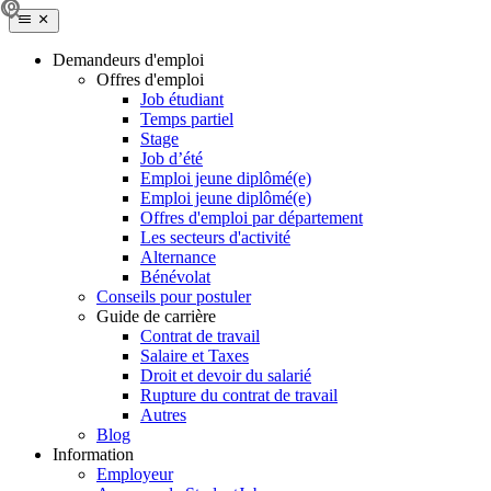
Demandeurs d'emploi
Offres d'emploi
Job étudiant
Temps partiel
Stage
Job d’été
Emploi jeune diplômé(e)
Emploi jeune diplômé(e)
Offres d'emploi par département
Les secteurs d'activité
Alternance
Bénévolat
Conseils pour postuler
Guide de carrière
Contrat de travail
Salaire et Taxes
Droit et devoir du salarié
Rupture du contrat de travail
Autres
Blog
Information
Employeur