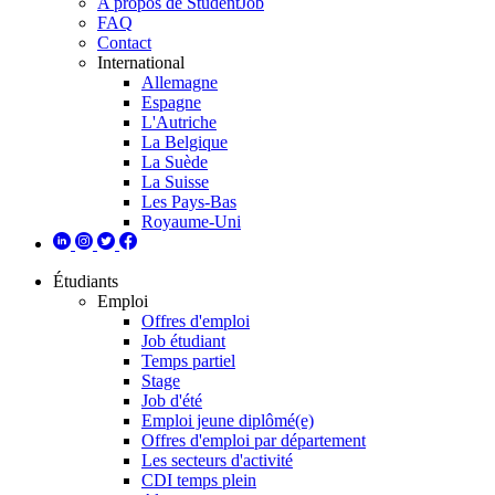
A propos de StudentJob
FAQ
Contact
International
Allemagne
Espagne
L'Autriche
La Belgique
La Suède
La Suisse
Les Pays-Bas
Royaume-Uni
Étudiants
Emploi
Offres d'emploi
Job étudiant
Temps partiel
Stage
Job d'été
Emploi jeune diplômé(e)
Offres d'emploi par département
Les secteurs d'activité
CDI temps plein