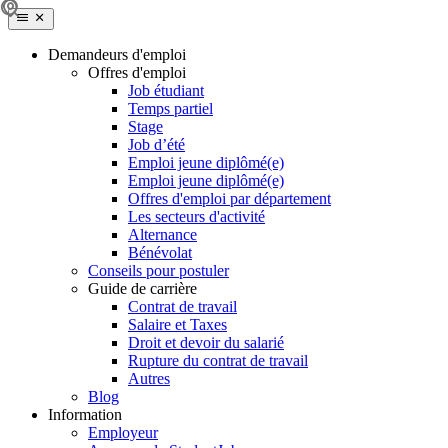
Demandeurs d'emploi
Offres d'emploi
Job étudiant
Temps partiel
Stage
Job d’été
Emploi jeune diplômé(e)
Emploi jeune diplômé(e)
Offres d'emploi par département
Les secteurs d'activité
Alternance
Bénévolat
Conseils pour postuler
Guide de carrière
Contrat de travail
Salaire et Taxes
Droit et devoir du salarié
Rupture du contrat de travail
Autres
Blog
Information
Employeur