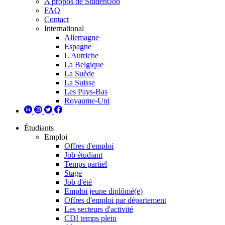
A propos de StudentJob
FAQ
Contact
International
Allemagne
Espagne
L'Autriche
La Belgique
La Suède
La Suisse
Les Pays-Bas
Royaume-Uni
Étudiants
Emploi
Offres d'emploi
Job étudiant
Temps partiel
Stage
Job d'été
Emploi jeune diplômé(e)
Offres d'emploi par département
Les secteurs d'activité
CDI temps plein