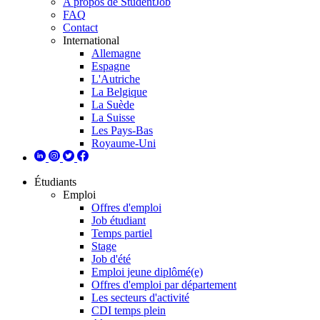
A propos de StudentJob
FAQ
Contact
International
Allemagne
Espagne
L'Autriche
La Belgique
La Suède
La Suisse
Les Pays-Bas
Royaume-Uni
Étudiants
Emploi
Offres d'emploi
Job étudiant
Temps partiel
Stage
Job d'été
Emploi jeune diplômé(e)
Offres d'emploi par département
Les secteurs d'activité
CDI temps plein