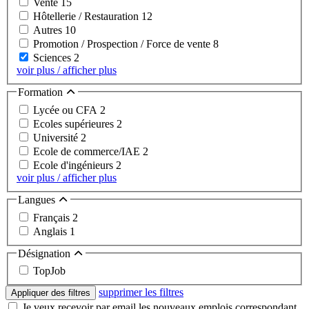
Vente
15
Hôtellerie / Restauration
12
Autres
10
Promotion / Prospection / Force de vente
8
Sciences
2
voir plus / afficher plus
Formation
Lycée ou CFA
2
Ecoles supérieures
2
Université
2
Ecole de commerce/IAE
2
Ecole d'ingénieurs
2
voir plus / afficher plus
Langues
Français
2
Anglais
1
Désignation
TopJob
supprimer les filtres
Appliquer des filtres
Je veux recevoir par email les nouveaux emplois correspondant