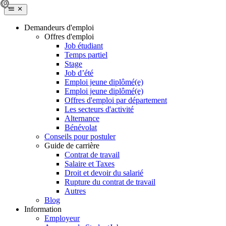
Demandeurs d'emploi
Offres d'emploi
Job étudiant
Temps partiel
Stage
Job d’été
Emploi jeune diplômé(e)
Emploi jeune diplômé(e)
Offres d'emploi par département
Les secteurs d'activité
Alternance
Bénévolat
Conseils pour postuler
Guide de carrière
Contrat de travail
Salaire et Taxes
Droit et devoir du salarié
Rupture du contrat de travail
Autres
Blog
Information
Employeur