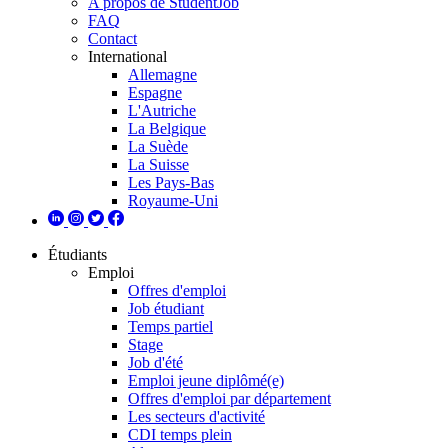
A propos de StudentJob
FAQ
Contact
International
Allemagne
Espagne
L'Autriche
La Belgique
La Suède
La Suisse
Les Pays-Bas
Royaume-Uni
Étudiants
Emploi
Offres d'emploi
Job étudiant
Temps partiel
Stage
Job d'été
Emploi jeune diplômé(e)
Offres d'emploi par département
Les secteurs d'activité
CDI temps plein