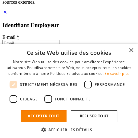
sources externes.
Identifiant Employeur
E-mail
*
×
Ce site Web utilise des cookies
Mot de passe
Notre site Web utilise des cookies pour améliorer l'expérience
se souvenir de moi
utilisateur. En utilisant notre site Web, vous acceptez tous les cookies
mot de passe oublié?
conformément à notre Politique relative aux cookies.
En savoir plus
Connexion
STRICTEMENT NÉCESSAIRES
PERFORMANCE
Profil Employeur gratuit
CIBLAGE
FONCTIONNALITÉ
Vous pouvez vous connecter sur StudentJob si vous avez créé un
compte en tant qu'employeur. Trouver le bon candidat pour vous
n'est plus qu'à quelques clics.
ACCEPTER TOUT
REFUSER TOUT
Vous n'avez pas de compte en tant qu'employeur?
AFFICHER LES DÉTAILS
inscrivez-vous gratuitement