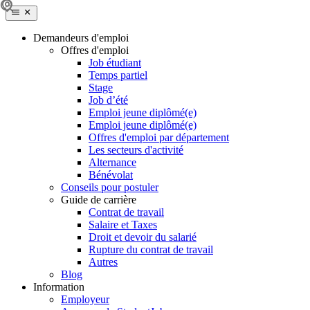
Demandeurs d'emploi
Offres d'emploi
Job étudiant
Temps partiel
Stage
Job d’été
Emploi jeune diplômé(e)
Emploi jeune diplômé(e)
Offres d'emploi par département
Les secteurs d'activité
Alternance
Bénévolat
Conseils pour postuler
Guide de carrière
Contrat de travail
Salaire et Taxes
Droit et devoir du salarié
Rupture du contrat de travail
Autres
Blog
Information
Employeur