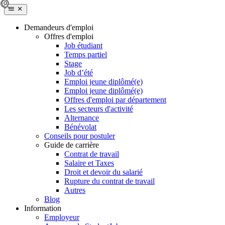
Demandeurs d'emploi
Offres d'emploi
Job étudiant
Temps partiel
Stage
Job d’été
Emploi jeune diplômé(e)
Emploi jeune diplômé(e)
Offres d'emploi par département
Les secteurs d'activité
Alternance
Bénévolat
Conseils pour postuler
Guide de carrière
Contrat de travail
Salaire et Taxes
Droit et devoir du salarié
Rupture du contrat de travail
Autres
Blog
Information
Employeur