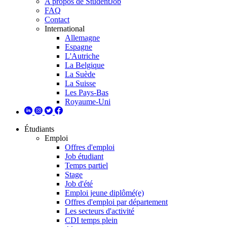
A propos de StudentJob
FAQ
Contact
International
Allemagne
Espagne
L'Autriche
La Belgique
La Suède
La Suisse
Les Pays-Bas
Royaume-Uni
Étudiants
Emploi
Offres d'emploi
Job étudiant
Temps partiel
Stage
Job d'été
Emploi jeune diplômé(e)
Offres d'emploi par département
Les secteurs d'activité
CDI temps plein