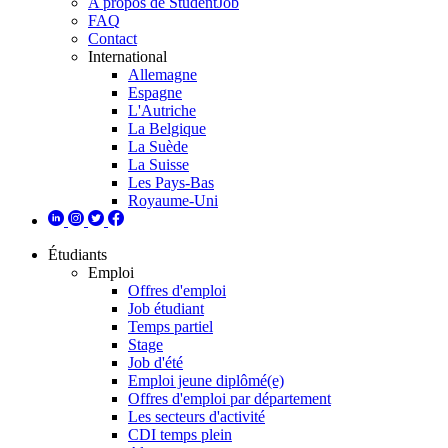
A propos de StudentJob
FAQ
Contact
International
Allemagne
Espagne
L'Autriche
La Belgique
La Suède
La Suisse
Les Pays-Bas
Royaume-Uni
Étudiants
Emploi
Offres d'emploi
Job étudiant
Temps partiel
Stage
Job d'été
Emploi jeune diplômé(e)
Offres d'emploi par département
Les secteurs d'activité
CDI temps plein