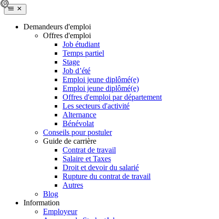
Demandeurs d'emploi
Offres d'emploi
Job étudiant
Temps partiel
Stage
Job d’été
Emploi jeune diplômé(e)
Emploi jeune diplômé(e)
Offres d'emploi par département
Les secteurs d'activité
Alternance
Bénévolat
Conseils pour postuler
Guide de carrière
Contrat de travail
Salaire et Taxes
Droit et devoir du salarié
Rupture du contrat de travail
Autres
Blog
Information
Employeur