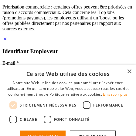
Priorisation commerciale : certaines offres peuvent être priorisées en
raison d'accords commerciaux. Cela concerne les 'TopJobs'
(promotions payantes), les employeurs utilisant un 'boost' ou les
offres publiées directement par nos partenaires par rapport aux
sources externes.
Identifiant Employeur
E-mail
*
×
Ce site Web utilise des cookies
Mot de passe
Notre site Web utilise des cookies pour améliorer l'expérience
se souvenir de moi
utilisateur. En utilisant notre site Web, vous acceptez tous les cookies
mot de passe oublié?
conformément à notre Politique relative aux cookies.
En savoir plus
Connexion
STRICTEMENT NÉCESSAIRES
PERFORMANCE
Profil Employeur gratuit
CIBLAGE
FONCTIONNALITÉ
Vous pouvez vous connecter sur StudentJob si vous avez créé un
compte en tant qu'employeur. Trouver le bon candidat pour vous
n'est plus qu'à quelques clics.