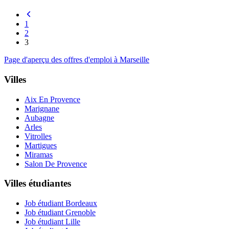
1
2
3
Page d'aperçu des offres d'emploi à Marseille
Villes
Aix En Provence
Marignane
Aubagne
Arles
Vitrolles
Martigues
Miramas
Salon De Provence
Villes étudiantes
Job étudiant Bordeaux
Job étudiant Grenoble
Job étudiant Lille