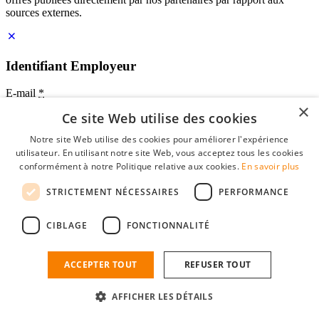
sources externes.
Identifiant Employeur
E-mail
*
×
Ce site Web utilise des cookies
Mot de passe
Notre site Web utilise des cookies pour améliorer l'expérience
se souvenir de moi
utilisateur. En utilisant notre site Web, vous acceptez tous les cookies
mot de passe oublié?
conformément à notre Politique relative aux cookies.
En savoir plus
Connexion
STRICTEMENT NÉCESSAIRES
PERFORMANCE
Profil Employeur gratuit
CIBLAGE
FONCTIONNALITÉ
Vous pouvez vous connecter sur StudentJob si vous avez créé un
compte en tant qu'employeur. Trouver le bon candidat pour vous
n'est plus qu'à quelques clics.
ACCEPTER TOUT
REFUSER TOUT
Vous n'avez pas de compte en tant qu'employeur?
AFFICHER LES DÉTAILS
inscrivez-vous gratuitement