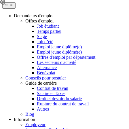
Demandeurs d'emploi
Offres d'emploi
Job étudiant
Temps partiel
Stage
Job d’été
Emploi jeune diplômé(e)
Emploi jeune diplômé(e)
Offres d'emploi par département
Les secteurs d'activité
Alternance
Bénévolat
Conseils pour postuler
Guide de carrière
Contrat de travail
Salaire et Taxes
Droit et devoir du salarié
Rupture du contrat de travail
Autres
Blog
Information
Employeur