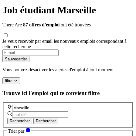
Job étudiant Marseille
There Are
87 offres d'emploi
ont été trouvées
Je veux recevoir par email les nouveaux emplois correspondant à
cette recherche
If
you
Sauvegarder
are
a
Vous pouvez désactiver les alertes d'emploi à tout moment.
human,
ignore
filtre
this
field
Trouve ici l'emploi qui te convient
filtre
Rechercher
Rechercher
Trier par