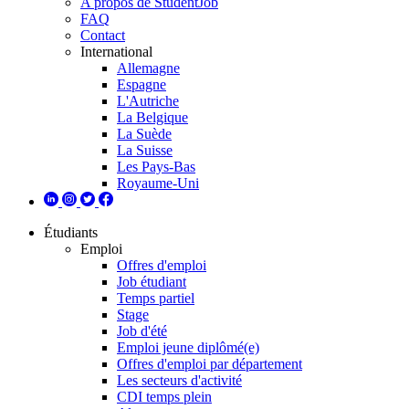
A propos de StudentJob
FAQ
Contact
International
Allemagne
Espagne
L'Autriche
La Belgique
La Suède
La Suisse
Les Pays-Bas
Royaume-Uni
Étudiants
Emploi
Offres d'emploi
Job étudiant
Temps partiel
Stage
Job d'été
Emploi jeune diplômé(e)
Offres d'emploi par département
Les secteurs d'activité
CDI temps plein