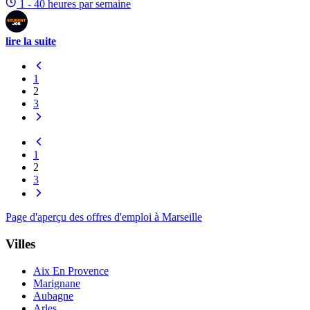
1 - 40 heures par semaine
lire la suite
1
2
3
1
2
3
Page d'aperçu des offres d'emploi à Marseille
Villes
Aix En Provence
Marignane
Aubagne
Arles