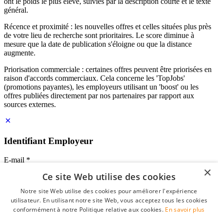
ont le poids le plus élevé, suivies par la description courte et le texte
général.
Récence et proximité : les nouvelles offres et celles situées plus près
de votre lieu de recherche sont prioritaires. Le score diminue à
mesure que la date de publication s'éloigne ou que la distance
augmente.
Priorisation commerciale : certaines offres peuvent être priorisées en
raison d'accords commerciaux. Cela concerne les 'TopJobs'
(promotions payantes), les employeurs utilisant un 'boost' ou les
offres publiées directement par nos partenaires par rapport aux
sources externes.
Identifiant Employeur
E-mail
*
×
Ce site Web utilise des cookies
Mot de passe
Notre site Web utilise des cookies pour améliorer l'expérience
se souvenir de moi
utilisateur. En utilisant notre site Web, vous acceptez tous les cookies
mot de passe oublié?
conformément à notre Politique relative aux cookies.
En savoir plus
Connexion