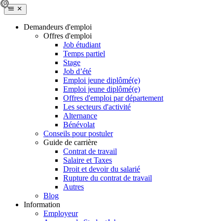
Demandeurs d'emploi
Offres d'emploi
Job étudiant
Temps partiel
Stage
Job d’été
Emploi jeune diplômé(e)
Emploi jeune diplômé(e)
Offres d'emploi par département
Les secteurs d'activité
Alternance
Bénévolat
Conseils pour postuler
Guide de carrière
Contrat de travail
Salaire et Taxes
Droit et devoir du salarié
Rupture du contrat de travail
Autres
Blog
Information
Employeur