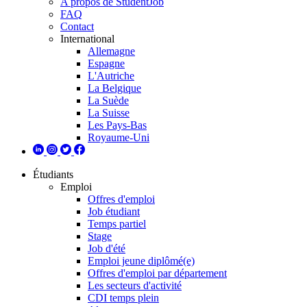
A propos de StudentJob
FAQ
Contact
International
Allemagne
Espagne
L'Autriche
La Belgique
La Suède
La Suisse
Les Pays-Bas
Royaume-Uni
Étudiants
Emploi
Offres d'emploi
Job étudiant
Temps partiel
Stage
Job d'été
Emploi jeune diplômé(e)
Offres d'emploi par département
Les secteurs d'activité
CDI temps plein