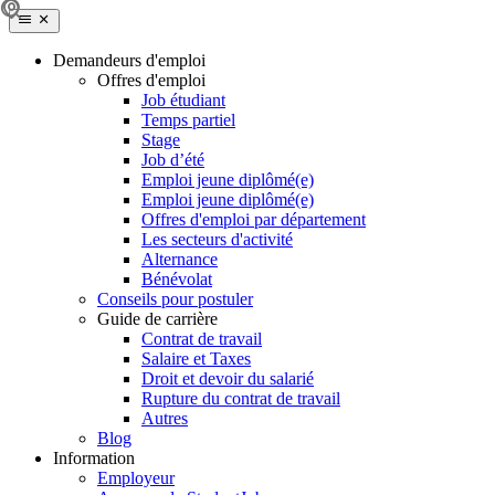
Demandeurs d'emploi
Offres d'emploi
Job étudiant
Temps partiel
Stage
Job d’été
Emploi jeune diplômé(e)
Emploi jeune diplômé(e)
Offres d'emploi par département
Les secteurs d'activité
Alternance
Bénévolat
Conseils pour postuler
Guide de carrière
Contrat de travail
Salaire et Taxes
Droit et devoir du salarié
Rupture du contrat de travail
Autres
Blog
Information
Employeur