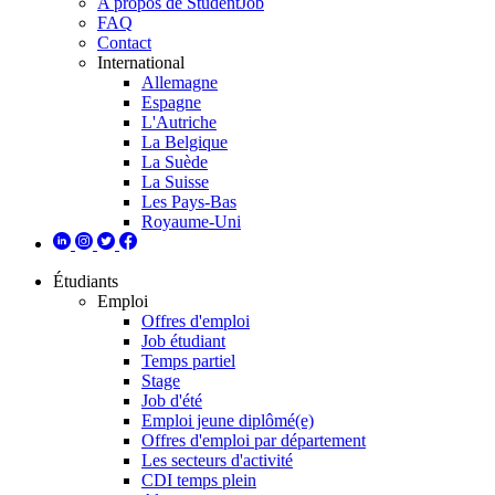
A propos de StudentJob
FAQ
Contact
International
Allemagne
Espagne
L'Autriche
La Belgique
La Suède
La Suisse
Les Pays-Bas
Royaume-Uni
Étudiants
Emploi
Offres d'emploi
Job étudiant
Temps partiel
Stage
Job d'été
Emploi jeune diplômé(e)
Offres d'emploi par département
Les secteurs d'activité
CDI temps plein