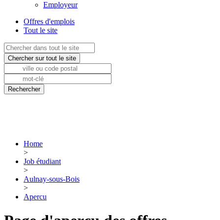
Employeur
Offres d'emplois
Tout le site
Home
>
Job étudiant
>
Aulnay-sous-Bois
>
Apercu