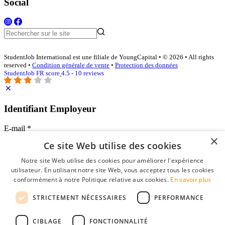
Social
StudentJob International est une filiale de YoungCapital • © 2026 • All rights
reserved •
Condition générale de vente
•
Protection des données
StudentJob FR score
4.5 - 10 reviews
Identifiant Employeur
E-mail
*
×
Ce site Web utilise des cookies
Mot de passe
Notre site Web utilise des cookies pour améliorer l'expérience
se souvenir de moi
utilisateur. En utilisant notre site Web, vous acceptez tous les cookies
mot de passe oublié?
conformément à notre Politique relative aux cookies.
En savoir plus
Connexion
STRICTEMENT NÉCESSAIRES
PERFORMANCE
Profil Employeur gratuit
CIBLAGE
FONCTIONNALITÉ