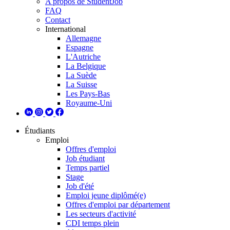
A propos de StudentJob
FAQ
Contact
International
Allemagne
Espagne
L'Autriche
La Belgique
La Suède
La Suisse
Les Pays-Bas
Royaume-Uni
Étudiants
Emploi
Offres d'emploi
Job étudiant
Temps partiel
Stage
Job d'été
Emploi jeune diplômé(e)
Offres d'emploi par département
Les secteurs d'activité
CDI temps plein