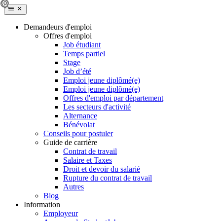
Demandeurs d'emploi
Offres d'emploi
Job étudiant
Temps partiel
Stage
Job d’été
Emploi jeune diplômé(e)
Emploi jeune diplômé(e)
Offres d'emploi par département
Les secteurs d'activité
Alternance
Bénévolat
Conseils pour postuler
Guide de carrière
Contrat de travail
Salaire et Taxes
Droit et devoir du salarié
Rupture du contrat de travail
Autres
Blog
Information
Employeur