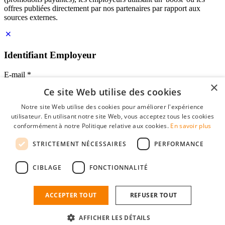
offres publiées directement par nos partenaires par rapport aux
sources externes.
Identifiant Employeur
E-mail
*
×
Ce site Web utilise des cookies
Mot de passe
Notre site Web utilise des cookies pour améliorer l'expérience
se souvenir de moi
utilisateur. En utilisant notre site Web, vous acceptez tous les cookies
mot de passe oublié?
conformément à notre Politique relative aux cookies.
En savoir plus
Connexion
STRICTEMENT NÉCESSAIRES
PERFORMANCE
Profil Employeur gratuit
CIBLAGE
FONCTIONNALITÉ
Vous pouvez vous connecter sur StudentJob si vous avez créé un
compte en tant qu'employeur. Trouver le bon candidat pour vous
n'est plus qu'à quelques clics.
ACCEPTER TOUT
REFUSER TOUT
Vous n'avez pas de compte en tant qu'employeur?
AFFICHER LES DÉTAILS