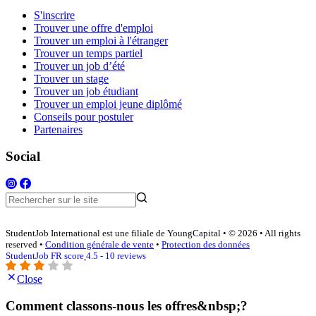
S'inscrire
Trouver une offre d'emploi
Trouver un emploi à l'étranger
Trouver un temps partiel
Trouver un job d’été
Trouver un stage
Trouver un job étudiant
Trouver un emploi jeune diplômé
Conseils pour postuler
Partenaires
Social
StudentJob International est une filiale de YoungCapital • © 2026 • All rights
reserved •
Condition générale de vente
•
Protection des données
StudentJob FR score
4.5 - 10 reviews
Close
Comment classons-nous les offres&nbsp;?