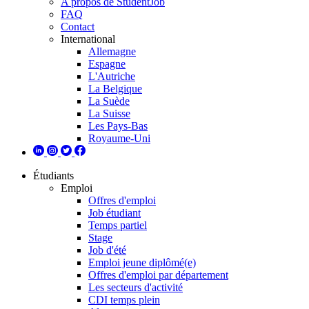
A propos de StudentJob
FAQ
Contact
International
Allemagne
Espagne
L'Autriche
La Belgique
La Suède
La Suisse
Les Pays-Bas
Royaume-Uni
Étudiants
Emploi
Offres d'emploi
Job étudiant
Temps partiel
Stage
Job d'été
Emploi jeune diplômé(e)
Offres d'emploi par département
Les secteurs d'activité
CDI temps plein