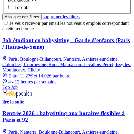
TopJob
supprimer les filtres
Appliquer des filtres
Je veux recevoir par email les nouveaux emplois correspondant
à cette recherche
Job étudiant en babysitting - Garde d'enfants (Paris
/ Hauts-de-Seine)
Paris, Boulogne-Billancourt, Nanterre, Asnières-sur-Seine,
Colombes, Courbevoie, Rueil-Malmaison, Levallois-Perret, Issy-les-
Moulineaux, Clichy
Entre 11,27€ et 14,02€ par heure
4 - 12 heures par semaine
Top Job
lire la suite
Rentrée 2026 : babysitting aux horaires flexibles à
Paris et 92
Paris, Nanterre, Boulogne-Billancourt, Asnières-sur-Seine,