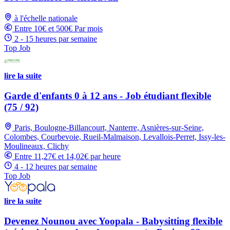
à l'échelle nationale
Entre 10€ et 500€ Par mois
2 - 15 heures par semaine
Top Job
lire la suite
Garde d'enfants 0 à 12 ans - Job étudiant flexible
(75 / 92)
Paris, Boulogne-Billancourt, Nanterre, Asnières-sur-Seine,
Colombes, Courbevoie, Rueil-Malmaison, Levallois-Perret, Issy-les-
Moulineaux, Clichy
Entre 11,27€ et 14,02€ par heure
4 - 12 heures par semaine
Top Job
lire la suite
Devenez Nounou avec Yoopala - Babysitting flexible