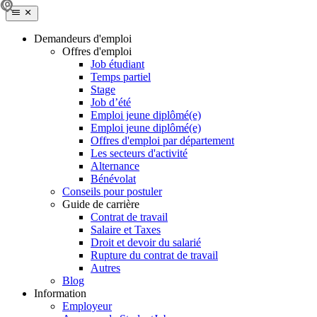
Demandeurs d'emploi
Offres d'emploi
Job étudiant
Temps partiel
Stage
Job d’été
Emploi jeune diplômé(e)
Emploi jeune diplômé(e)
Offres d'emploi par département
Les secteurs d'activité
Alternance
Bénévolat
Conseils pour postuler
Guide de carrière
Contrat de travail
Salaire et Taxes
Droit et devoir du salarié
Rupture du contrat de travail
Autres
Blog
Information
Employeur