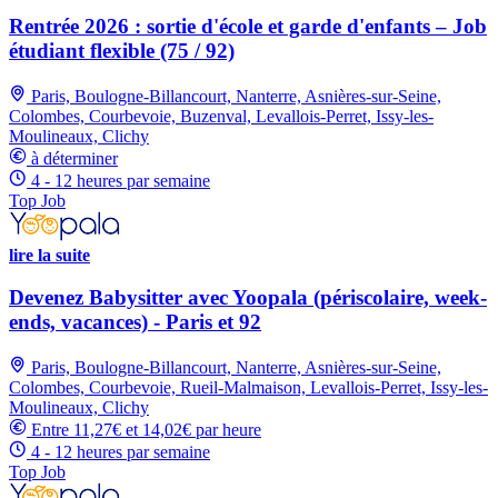
Rentrée 2026 : sortie d'école et garde d'enfants – Job
étudiant flexible (75 / 92)
Paris, Boulogne-Billancourt, Nanterre, Asnières-sur-Seine,
Colombes, Courbevoie, Buzenval, Levallois-Perret, Issy-les-
Moulineaux, Clichy
à déterminer
4 - 12 heures par semaine
Top Job
lire la suite
Devenez Babysitter avec Yoopala (périscolaire, week-
ends, vacances) - Paris et 92
Paris, Boulogne-Billancourt, Nanterre, Asnières-sur-Seine,
Colombes, Courbevoie, Rueil-Malmaison, Levallois-Perret, Issy-les-
Moulineaux, Clichy
Entre 11,27€ et 14,02€ par heure
4 - 12 heures par semaine
Top Job