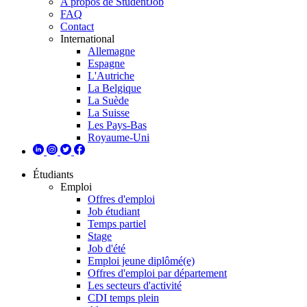
A propos de StudentJob
FAQ
Contact
International
Allemagne
Espagne
L'Autriche
La Belgique
La Suède
La Suisse
Les Pays-Bas
Royaume-Uni
Étudiants
Emploi
Offres d'emploi
Job étudiant
Temps partiel
Stage
Job d'été
Emploi jeune diplômé(e)
Offres d'emploi par département
Les secteurs d'activité
CDI temps plein