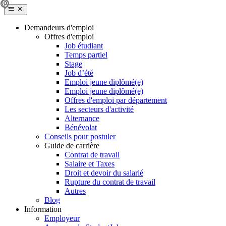
Demandeurs d'emploi
Offres d'emploi
Job étudiant
Temps partiel
Stage
Job d’été
Emploi jeune diplômé(e)
Emploi jeune diplômé(e)
Offres d'emploi par département
Les secteurs d'activité
Alternance
Bénévolat
Conseils pour postuler
Guide de carrière
Contrat de travail
Salaire et Taxes
Droit et devoir du salarié
Rupture du contrat de travail
Autres
Blog
Information
Employeur