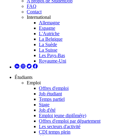
A propos de StudentJob
FAQ
Contact
International
Allemagne
Espagne
L'Autriche
La Belgique
La Suède
La Suisse
Les Pays-Bas
Royaume-Uni
Étudiants
Emploi
Offres d'emploi
Job étudiant
Temps partiel
Stage
Job d'été
Emploi jeune diplômé(e)
Offres d'emploi par département
Les secteurs d'activité
CDI temps plein