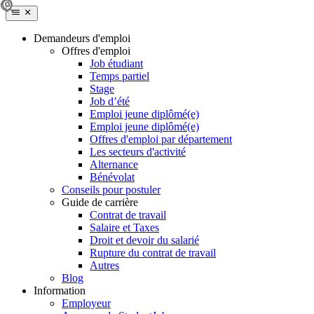
Demandeurs d'emploi
Offres d'emploi
Job étudiant
Temps partiel
Stage
Job d’été
Emploi jeune diplômé(e)
Emploi jeune diplômé(e)
Offres d'emploi par département
Les secteurs d'activité
Alternance
Bénévolat
Conseils pour postuler
Guide de carrière
Contrat de travail
Salaire et Taxes
Droit et devoir du salarié
Rupture du contrat de travail
Autres
Blog
Information
Employeur