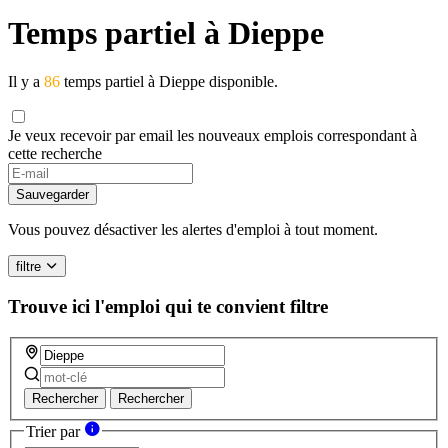
Temps partiel à Dieppe
Il y a
86
temps partiel à Dieppe disponible.
Je veux recevoir par email les nouveaux emplois correspondant à
cette recherche
If
you
Sauvegarder
are
a
Vous pouvez désactiver les alertes d'emploi à tout moment.
human,
ignore
filtre
this
field
Trouve ici l'emploi qui te convient
filtre
Rechercher
Rechercher
Trier par