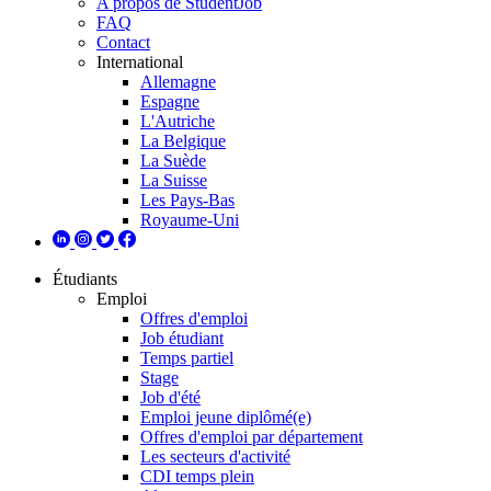
A propos de StudentJob
FAQ
Contact
International
Allemagne
Espagne
L'Autriche
La Belgique
La Suède
La Suisse
Les Pays-Bas
Royaume-Uni
Étudiants
Emploi
Offres d'emploi
Job étudiant
Temps partiel
Stage
Job d'été
Emploi jeune diplômé(e)
Offres d'emploi par département
Les secteurs d'activité
CDI temps plein