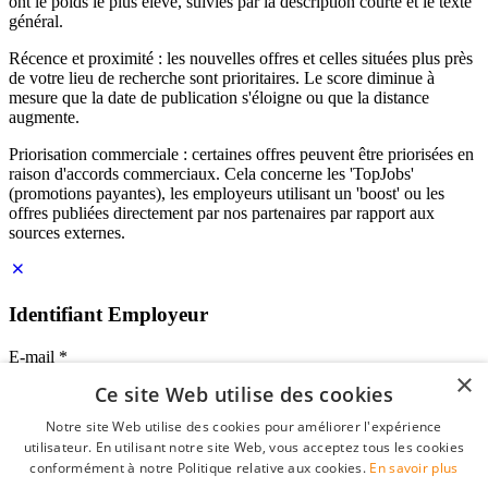
ont le poids le plus élevé, suivies par la description courte et le texte
général.
Récence et proximité : les nouvelles offres et celles situées plus près
de votre lieu de recherche sont prioritaires. Le score diminue à
mesure que la date de publication s'éloigne ou que la distance
augmente.
Priorisation commerciale : certaines offres peuvent être priorisées en
raison d'accords commerciaux. Cela concerne les 'TopJobs'
(promotions payantes), les employeurs utilisant un 'boost' ou les
offres publiées directement par nos partenaires par rapport aux
sources externes.
Identifiant Employeur
E-mail
*
×
Ce site Web utilise des cookies
Mot de passe
Notre site Web utilise des cookies pour améliorer l'expérience
se souvenir de moi
utilisateur. En utilisant notre site Web, vous acceptez tous les cookies
mot de passe oublié?
conformément à notre Politique relative aux cookies.
En savoir plus
Connexion