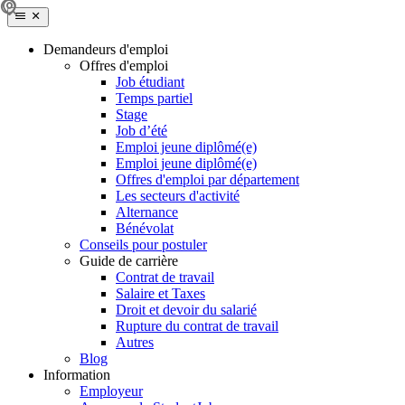
Demandeurs d'emploi
Offres d'emploi
Job étudiant
Temps partiel
Stage
Job d’été
Emploi jeune diplômé(e)
Emploi jeune diplômé(e)
Offres d'emploi par département
Les secteurs d'activité
Alternance
Bénévolat
Conseils pour postuler
Guide de carrière
Contrat de travail
Salaire et Taxes
Droit et devoir du salarié
Rupture du contrat de travail
Autres
Blog
Information
Employeur