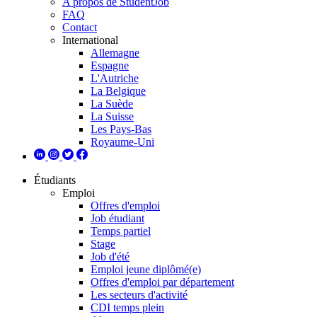
A propos de StudentJob
FAQ
Contact
International
Allemagne
Espagne
L'Autriche
La Belgique
La Suède
La Suisse
Les Pays-Bas
Royaume-Uni
Étudiants
Emploi
Offres d'emploi
Job étudiant
Temps partiel
Stage
Job d'été
Emploi jeune diplômé(e)
Offres d'emploi par département
Les secteurs d'activité
CDI temps plein