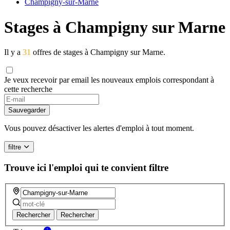
Champigny-sur-Marne
Stages à Champigny sur Marne
Il y a
31
offres de stages à Champigny sur Marne.
Je veux recevoir par email les nouveaux emplois correspondant à
cette recherche
If
you
Sauvegarder
are
a
Vous pouvez désactiver les alertes d'emploi à tout moment.
human,
ignore
filtre
this
field
Trouve ici l'emploi qui te convient
filtre
Rechercher
Rechercher