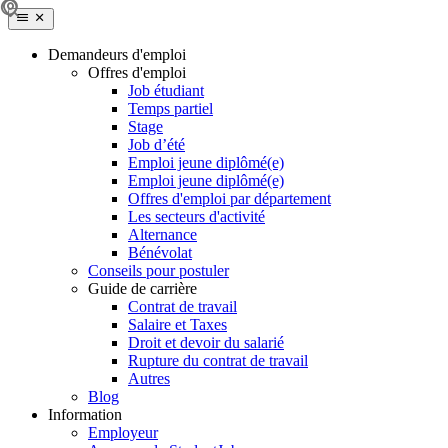
Demandeurs d'emploi
Offres d'emploi
Job étudiant
Temps partiel
Stage
Job d’été
Emploi jeune diplômé(e)
Emploi jeune diplômé(e)
Offres d'emploi par département
Les secteurs d'activité
Alternance
Bénévolat
Conseils pour postuler
Guide de carrière
Contrat de travail
Salaire et Taxes
Droit et devoir du salarié
Rupture du contrat de travail
Autres
Blog
Information
Employeur