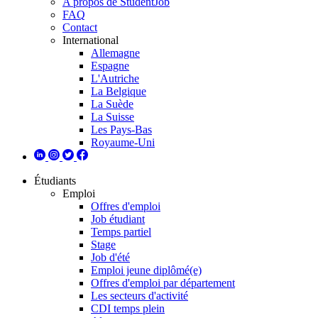
A propos de StudentJob
FAQ
Contact
International
Allemagne
Espagne
L'Autriche
La Belgique
La Suède
La Suisse
Les Pays-Bas
Royaume-Uni
Étudiants
Emploi
Offres d'emploi
Job étudiant
Temps partiel
Stage
Job d'été
Emploi jeune diplômé(e)
Offres d'emploi par département
Les secteurs d'activité
CDI temps plein