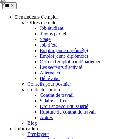
Demandeurs d'emploi
Offres d'emploi
Job étudiant
Temps partiel
Stage
Job d’été
Emploi jeune diplômé(e)
Emploi jeune diplômé(e)
Offres d'emploi par département
Les secteurs d'activité
Alternance
Bénévolat
Conseils pour postuler
Guide de carrière
Contrat de travail
Salaire et Taxes
Droit et devoir du salarié
Rupture du contrat de travail
Autres
Blog
Information
Employeur