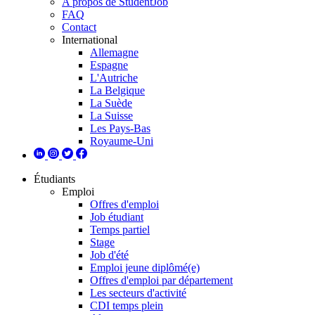
A propos de StudentJob
FAQ
Contact
International
Allemagne
Espagne
L'Autriche
La Belgique
La Suède
La Suisse
Les Pays-Bas
Royaume-Uni
Étudiants
Emploi
Offres d'emploi
Job étudiant
Temps partiel
Stage
Job d'été
Emploi jeune diplômé(e)
Offres d'emploi par département
Les secteurs d'activité
CDI temps plein