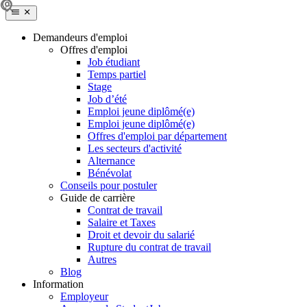
Demandeurs d'emploi
Offres d'emploi
Job étudiant
Temps partiel
Stage
Job d’été
Emploi jeune diplômé(e)
Emploi jeune diplômé(e)
Offres d'emploi par département
Les secteurs d'activité
Alternance
Bénévolat
Conseils pour postuler
Guide de carrière
Contrat de travail
Salaire et Taxes
Droit et devoir du salarié
Rupture du contrat de travail
Autres
Blog
Information
Employeur