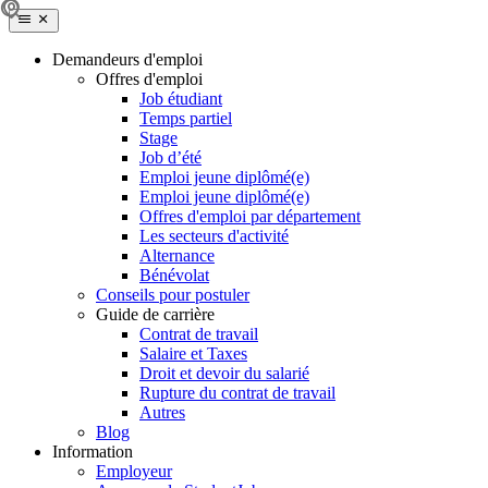
Demandeurs d'emploi
Offres d'emploi
Job étudiant
Temps partiel
Stage
Job d’été
Emploi jeune diplômé(e)
Emploi jeune diplômé(e)
Offres d'emploi par département
Les secteurs d'activité
Alternance
Bénévolat
Conseils pour postuler
Guide de carrière
Contrat de travail
Salaire et Taxes
Droit et devoir du salarié
Rupture du contrat de travail
Autres
Blog
Information
Employeur