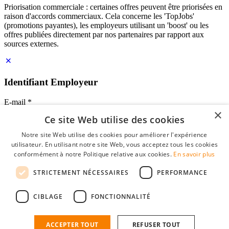
Priorisation commerciale : certaines offres peuvent être priorisées en
raison d'accords commerciaux. Cela concerne les 'TopJobs'
(promotions payantes), les employeurs utilisant un 'boost' ou les
offres publiées directement par nos partenaires par rapport aux
sources externes.
Identifiant Employeur
E-mail
*
×
Ce site Web utilise des cookies
Mot de passe
Notre site Web utilise des cookies pour améliorer l'expérience
se souvenir de moi
utilisateur. En utilisant notre site Web, vous acceptez tous les cookies
mot de passe oublié?
conformément à notre Politique relative aux cookies.
En savoir plus
Connexion
STRICTEMENT NÉCESSAIRES
PERFORMANCE
Profil Employeur gratuit
CIBLAGE
FONCTIONNALITÉ
Vous pouvez vous connecter sur StudentJob si vous avez créé un
compte en tant qu'employeur. Trouver le bon candidat pour vous
n'est plus qu'à quelques clics.
ACCEPTER TOUT
REFUSER TOUT