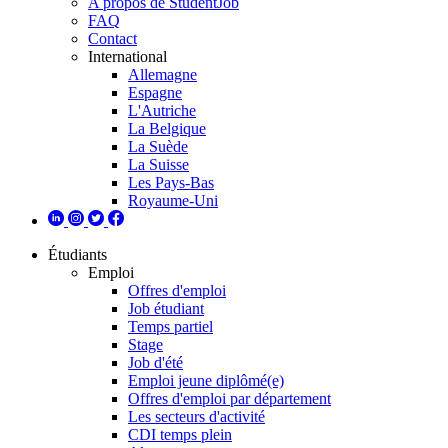
A propos de StudentJob
FAQ
Contact
International
Allemagne
Espagne
L'Autriche
La Belgique
La Suède
La Suisse
Les Pays-Bas
Royaume-Uni
Étudiants
Emploi
Offres d'emploi
Job étudiant
Temps partiel
Stage
Job d'été
Emploi jeune diplômé(e)
Offres d'emploi par département
Les secteurs d'activité
CDI temps plein