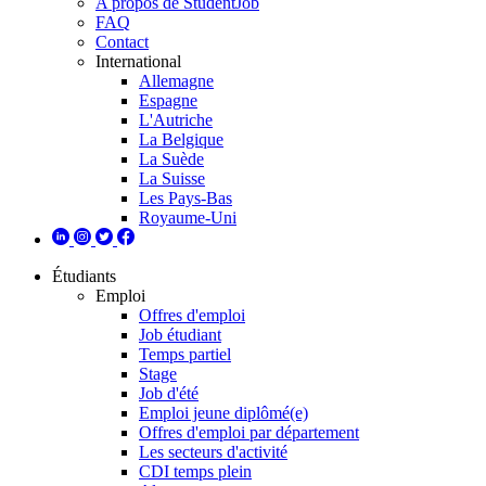
A propos de StudentJob
FAQ
Contact
International
Allemagne
Espagne
L'Autriche
La Belgique
La Suède
La Suisse
Les Pays-Bas
Royaume-Uni
Étudiants
Emploi
Offres d'emploi
Job étudiant
Temps partiel
Stage
Job d'été
Emploi jeune diplômé(e)
Offres d'emploi par département
Les secteurs d'activité
CDI temps plein