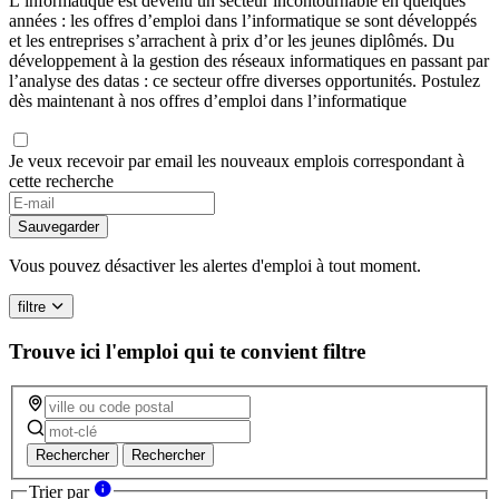
L’informatique est devenu un secteur incontournable en quelques
années : les offres d’emploi dans l’informatique se sont développés
et les entreprises s’arrachent à prix d’or les jeunes diplômés. Du
développement à la gestion des réseaux informatiques en passant par
l’analyse des datas : ce secteur offre diverses opportunités. Postulez
dès maintenant à nos offres d’emploi dans l’informatique
Je veux recevoir par email les nouveaux emplois correspondant à
cette recherche
If
you
Sauvegarder
are
a
Vous pouvez désactiver les alertes d'emploi à tout moment.
human,
ignore
filtre
this
field
Trouve ici l'emploi qui te convient
filtre
Rechercher
Rechercher
Trier par