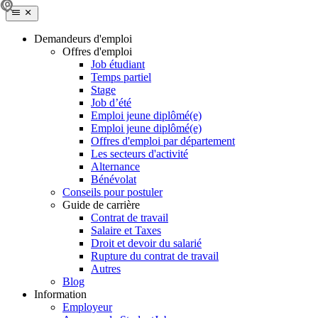
Demandeurs d'emploi
Offres d'emploi
Job étudiant
Temps partiel
Stage
Job d’été
Emploi jeune diplômé(e)
Emploi jeune diplômé(e)
Offres d'emploi par département
Les secteurs d'activité
Alternance
Bénévolat
Conseils pour postuler
Guide de carrière
Contrat de travail
Salaire et Taxes
Droit et devoir du salarié
Rupture du contrat de travail
Autres
Blog
Information
Employeur