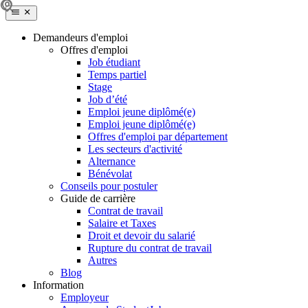
Demandeurs d'emploi
Offres d'emploi
Job étudiant
Temps partiel
Stage
Job d’été
Emploi jeune diplômé(e)
Emploi jeune diplômé(e)
Offres d'emploi par département
Les secteurs d'activité
Alternance
Bénévolat
Conseils pour postuler
Guide de carrière
Contrat de travail
Salaire et Taxes
Droit et devoir du salarié
Rupture du contrat de travail
Autres
Blog
Information
Employeur