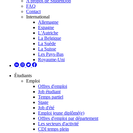
A propos de StudentJob
FAQ
Contact
International
Allemagne
Espagne
L'Autriche
La Belgique
La Suède
La Suisse
Les Pays-Bas
Royaume-Uni
Étudiants
Emploi
Offres d'emploi
Job étudiant
Temps partiel
Stage
Job d'été
Emploi jeune diplômé(e)
Offres d'emploi par département
Les secteurs d'activité
CDI temps plein