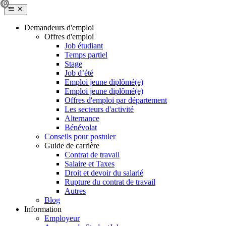
Demandeurs d'emploi
Offres d'emploi
Job étudiant
Temps partiel
Stage
Job d’été
Emploi jeune diplômé(e)
Emploi jeune diplômé(e)
Offres d'emploi par département
Les secteurs d'activité
Alternance
Bénévolat
Conseils pour postuler
Guide de carrière
Contrat de travail
Salaire et Taxes
Droit et devoir du salarié
Rupture du contrat de travail
Autres
Blog
Information
Employeur