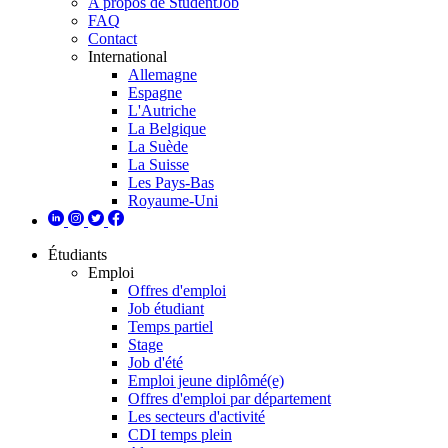
A propos de StudentJob
FAQ
Contact
International
Allemagne
Espagne
L'Autriche
La Belgique
La Suède
La Suisse
Les Pays-Bas
Royaume-Uni
Étudiants
Emploi
Offres d'emploi
Job étudiant
Temps partiel
Stage
Job d'été
Emploi jeune diplômé(e)
Offres d'emploi par département
Les secteurs d'activité
CDI temps plein