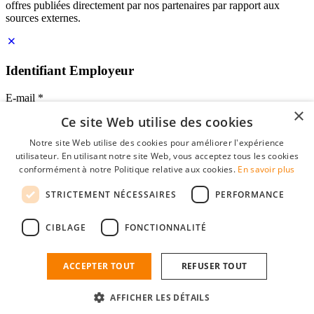
offres publiées directement par nos partenaires par rapport aux
sources externes.
Identifiant Employeur
E-mail
*
×
Ce site Web utilise des cookies
Mot de passe
Notre site Web utilise des cookies pour améliorer l'expérience
se souvenir de moi
utilisateur. En utilisant notre site Web, vous acceptez tous les cookies
mot de passe oublié?
conformément à notre Politique relative aux cookies.
En savoir plus
Connexion
STRICTEMENT NÉCESSAIRES
PERFORMANCE
Profil Employeur gratuit
CIBLAGE
FONCTIONNALITÉ
Vous pouvez vous connecter sur StudentJob si vous avez créé un
compte en tant qu'employeur. Trouver le bon candidat pour vous
n'est plus qu'à quelques clics.
ACCEPTER TOUT
REFUSER TOUT
Vous n'avez pas de compte en tant qu'employeur?
AFFICHER LES DÉTAILS
inscrivez-vous gratuitement