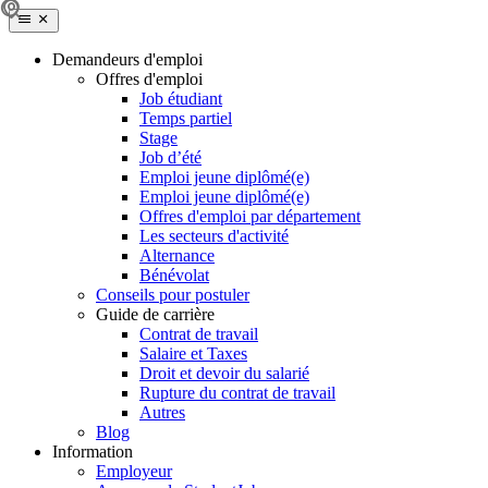
Demandeurs d'emploi
Offres d'emploi
Job étudiant
Temps partiel
Stage
Job d’été
Emploi jeune diplômé(e)
Emploi jeune diplômé(e)
Offres d'emploi par département
Les secteurs d'activité
Alternance
Bénévolat
Conseils pour postuler
Guide de carrière
Contrat de travail
Salaire et Taxes
Droit et devoir du salarié
Rupture du contrat de travail
Autres
Blog
Information
Employeur