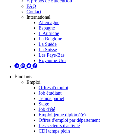
A propos de StudentJob
FAQ
Contact
International
Allemagne
Espagne
L'Autriche
La Belgique
La Suède
La Suisse
Les Pays-Bas
Royaume-Uni
Étudiants
Emploi
Offres d'emploi
Job étudiant
Temps partiel
Stage
Job d'été
Emploi jeune diplômé(e)
Offres d'emploi par département
Les secteurs d'activité
CDI temps plein