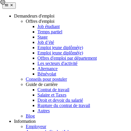
Demandeurs d'emploi
Offres d'emploi
Job étudiant
Temps partiel
Stage
Job d’été
Emploi jeune diplômé(e)
Emploi jeune diplômé(e)
Offres d'emploi par département
Les secteurs d'activité
Alternance
Bénévolat
Conseils pour postuler
Guide de carrière
Contrat de travail
Salaire et Taxes
Droit et devoir du salarié
Rupture du contrat de travail
Autres
Blog
Information
Employeur