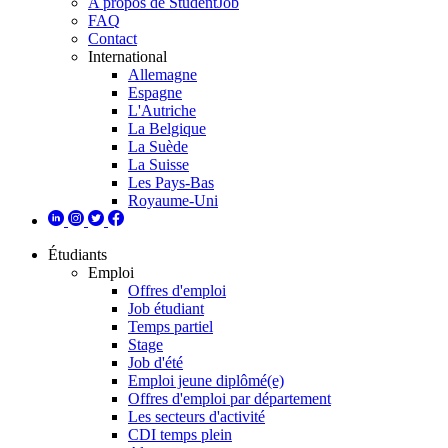
A propos de StudentJob
FAQ
Contact
International
Allemagne
Espagne
L'Autriche
La Belgique
La Suède
La Suisse
Les Pays-Bas
Royaume-Uni
Étudiants
Emploi
Offres d'emploi
Job étudiant
Temps partiel
Stage
Job d'été
Emploi jeune diplômé(e)
Offres d'emploi par département
Les secteurs d'activité
CDI temps plein