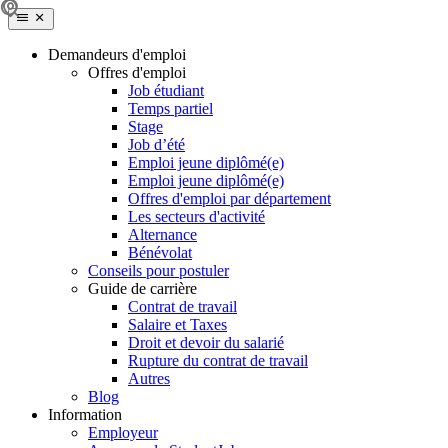
Demandeurs d'emploi
Offres d'emploi
Job étudiant
Temps partiel
Stage
Job d’été
Emploi jeune diplômé(e)
Emploi jeune diplômé(e)
Offres d'emploi par département
Les secteurs d'activité
Alternance
Bénévolat
Conseils pour postuler
Guide de carrière
Contrat de travail
Salaire et Taxes
Droit et devoir du salarié
Rupture du contrat de travail
Autres
Blog
Information
Employeur