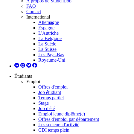
A propos de StudentJob
FAQ
Contact
International
Allemagne
Espagne
L'Autriche
La Belgique
La Suède
La Suisse
Les Pays-Bas
Royaume-Uni
Étudiants
Emploi
Offres d'emploi
Job étudiant
Temps partiel
Stage
Job d'été
Emploi jeune diplômé(e)
Offres d'emploi par département
Les secteurs d'activité
CDI temps plein