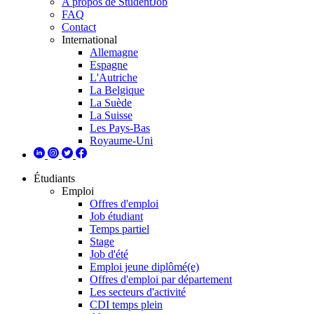
A propos de StudentJob
FAQ
Contact
International
Allemagne
Espagne
L'Autriche
La Belgique
La Suède
La Suisse
Les Pays-Bas
Royaume-Uni
Étudiants
Emploi
Offres d'emploi
Job étudiant
Temps partiel
Stage
Job d'été
Emploi jeune diplômé(e)
Offres d'emploi par département
Les secteurs d'activité
CDI temps plein