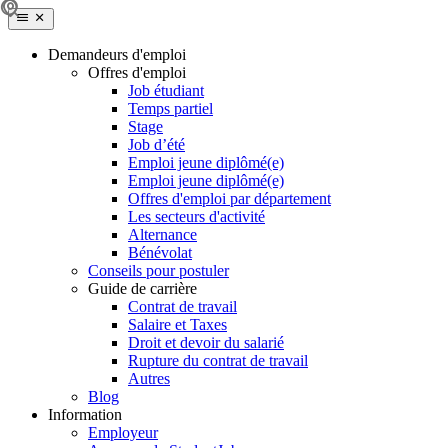
Demandeurs d'emploi
Offres d'emploi
Job étudiant
Temps partiel
Stage
Job d’été
Emploi jeune diplômé(e)
Emploi jeune diplômé(e)
Offres d'emploi par département
Les secteurs d'activité
Alternance
Bénévolat
Conseils pour postuler
Guide de carrière
Contrat de travail
Salaire et Taxes
Droit et devoir du salarié
Rupture du contrat de travail
Autres
Blog
Information
Employeur