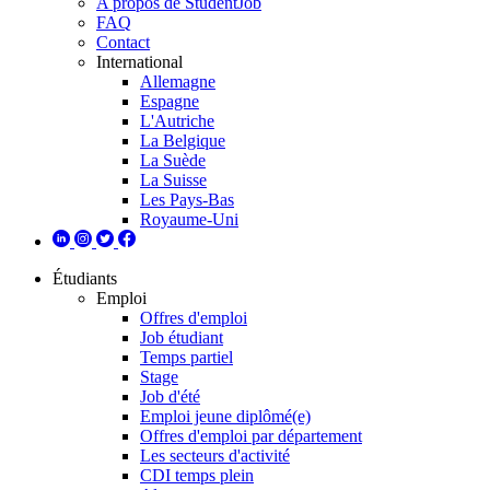
A propos de StudentJob
FAQ
Contact
International
Allemagne
Espagne
L'Autriche
La Belgique
La Suède
La Suisse
Les Pays-Bas
Royaume-Uni
Étudiants
Emploi
Offres d'emploi
Job étudiant
Temps partiel
Stage
Job d'été
Emploi jeune diplômé(e)
Offres d'emploi par département
Les secteurs d'activité
CDI temps plein