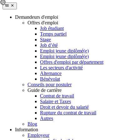
Demandeurs d'emploi
Offres d'emploi
Job étudiant
Temps partiel
Stage
Job d’été
Emploi jeune diplômé(e)
Emploi jeune diplômé(e)
Offres d'emploi par département
Les secteurs d'activité
Alternance
Bénévolat
Conseils pour postuler
Guide de carrière
Contrat de travail
Salaire et Taxes
Droit et devoir du salarié
Rupture du contrat de travail
Autres
Blog
Information
Employeur