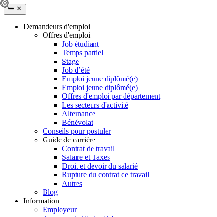
Demandeurs d'emploi
Offres d'emploi
Job étudiant
Temps partiel
Stage
Job d’été
Emploi jeune diplômé(e)
Emploi jeune diplômé(e)
Offres d'emploi par département
Les secteurs d'activité
Alternance
Bénévolat
Conseils pour postuler
Guide de carrière
Contrat de travail
Salaire et Taxes
Droit et devoir du salarié
Rupture du contrat de travail
Autres
Blog
Information
Employeur