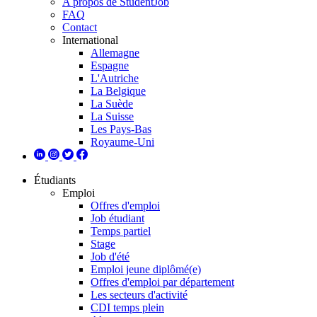
A propos de StudentJob
FAQ
Contact
International
Allemagne
Espagne
L'Autriche
La Belgique
La Suède
La Suisse
Les Pays-Bas
Royaume-Uni
Étudiants
Emploi
Offres d'emploi
Job étudiant
Temps partiel
Stage
Job d'été
Emploi jeune diplômé(e)
Offres d'emploi par département
Les secteurs d'activité
CDI temps plein