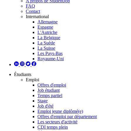
A propos de StudentJob
FAQ
Contact
International
Allemagne
Espagne
L'Autriche
La Belgique
La Suède
La Suisse
Les Pays-Bas
Royaume-Uni
Étudiants
Emploi
Offres d'emploi
Job étudiant
Temps partiel
Stage
Job d'été
Emploi jeune diplômé(e)
Offres d'emploi par département
Les secteurs d'activité
CDI temps plein