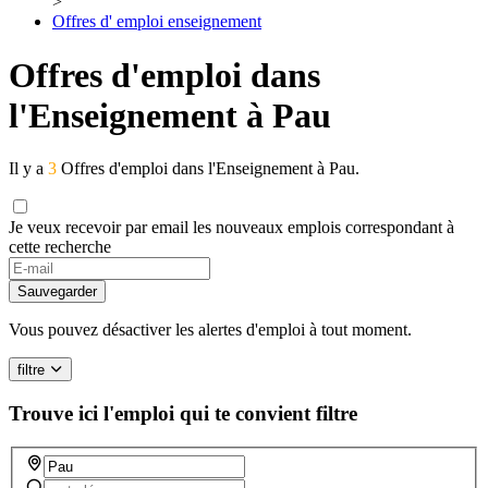
>
Offres d' emploi enseignement
Offres d'emploi dans
l'Enseignement à Pau
Il y a
3
Offres d'emploi dans l'Enseignement à Pau.
Je veux recevoir par email les nouveaux emplois correspondant à
cette recherche
If
you
Sauvegarder
are
a
Vous pouvez désactiver les alertes d'emploi à tout moment.
human,
ignore
filtre
this
field
Trouve ici l'emploi qui te convient
filtre