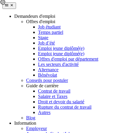
Demandeurs d'emploi
Offres d'emploi
Job étudiant
Temps partiel
Stage
Job d’été
Emploi jeune diplômé(e)
Emploi jeune diplômé(e)
Offres d'emploi par département
Les secteurs d'activité
Alternance
Bénévolat
Conseils pour postuler
Guide de carrière
Contrat de travail
Salaire et Taxes
Droit et devoir du salarié
Rupture du contrat de travail
Autres
Blog
Information
Employeur