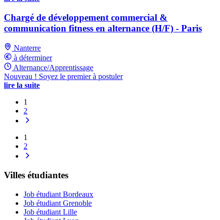
Chargé de développement commercial &
communication fitness en alternance (H/F) - Paris
Nanterre
à déterminer
Alternance/Apprentissage
Nouveau ! Soyez le premier à postuler
lire la suite
1
2
1
2
Villes étudiantes
Job étudiant Bordeaux
Job étudiant Grenoble
Job étudiant Lille