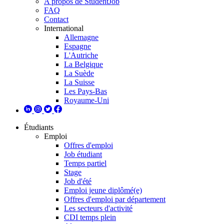
A propos de StudentJob
FAQ
Contact
International
Allemagne
Espagne
L'Autriche
La Belgique
La Suède
La Suisse
Les Pays-Bas
Royaume-Uni
Étudiants
Emploi
Offres d'emploi
Job étudiant
Temps partiel
Stage
Job d'été
Emploi jeune diplômé(e)
Offres d'emploi par département
Les secteurs d'activité
CDI temps plein