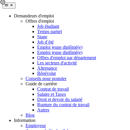
Demandeurs d'emploi
Offres d'emploi
Job étudiant
Temps partiel
Stage
Job d’été
Emploi jeune diplômé(e)
Emploi jeune diplômé(e)
Offres d'emploi par département
Les secteurs d'activité
Alternance
Bénévolat
Conseils pour postuler
Guide de carrière
Contrat de travail
Salaire et Taxes
Droit et devoir du salarié
Rupture du contrat de travail
Autres
Blog
Information
Employeur