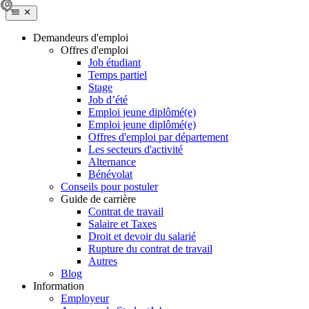
Demandeurs d'emploi
Offres d'emploi
Job étudiant
Temps partiel
Stage
Job d’été
Emploi jeune diplômé(e)
Emploi jeune diplômé(e)
Offres d'emploi par département
Les secteurs d'activité
Alternance
Bénévolat
Conseils pour postuler
Guide de carrière
Contrat de travail
Salaire et Taxes
Droit et devoir du salarié
Rupture du contrat de travail
Autres
Blog
Information
Employeur