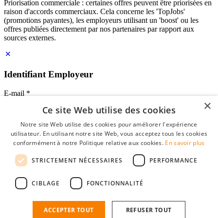
Priorisation commerciale : certaines offres peuvent être priorisées en
raison d'accords commerciaux. Cela concerne les 'TopJobs'
(promotions payantes), les employeurs utilisant un 'boost' ou les
offres publiées directement par nos partenaires par rapport aux
sources externes.
Identifiant Employeur
E-mail
*
×
Ce site Web utilise des cookies
Mot de passe
Notre site Web utilise des cookies pour améliorer l'expérience
se souvenir de moi
utilisateur. En utilisant notre site Web, vous acceptez tous les cookies
mot de passe oublié?
conformément à notre Politique relative aux cookies.
En savoir plus
Connexion
STRICTEMENT NÉCESSAIRES
PERFORMANCE
Profil Employeur gratuit
CIBLAGE
FONCTIONNALITÉ
Vous pouvez vous connecter sur StudentJob si vous avez créé un
compte en tant qu'employeur. Trouver le bon candidat pour vous
n'est plus qu'à quelques clics.
ACCEPTER TOUT
REFUSER TOUT