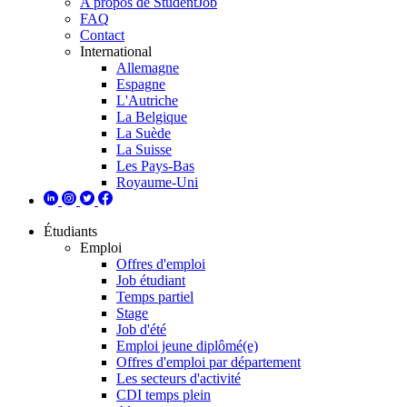
A propos de StudentJob
FAQ
Contact
International
Allemagne
Espagne
L'Autriche
La Belgique
La Suède
La Suisse
Les Pays-Bas
Royaume-Uni
Étudiants
Emploi
Offres d'emploi
Job étudiant
Temps partiel
Stage
Job d'été
Emploi jeune diplômé(e)
Offres d'emploi par département
Les secteurs d'activité
CDI temps plein