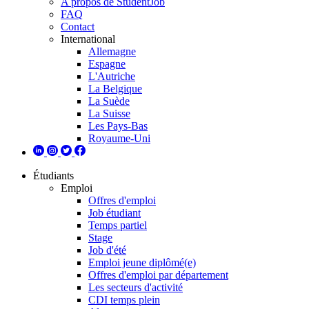
A propos de StudentJob
FAQ
Contact
International
Allemagne
Espagne
L'Autriche
La Belgique
La Suède
La Suisse
Les Pays-Bas
Royaume-Uni
Étudiants
Emploi
Offres d'emploi
Job étudiant
Temps partiel
Stage
Job d'été
Emploi jeune diplômé(e)
Offres d'emploi par département
Les secteurs d'activité
CDI temps plein