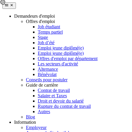
Demandeurs d'emploi
Offres d'emploi
Job étudiant
Temps partiel
Stage
Job d’été
Emploi jeune diplômé(e)
Emploi jeune diplômé(e)
Offres d'emploi par département
Les secteurs d'activité
Alternance
Bénévolat
Conseils pour postuler
Guide de carrière
Contrat de travail
Salaire et Taxes
Droit et devoir du salarié
Rupture du contrat de travail
Autres
Blog
Information
Employeur