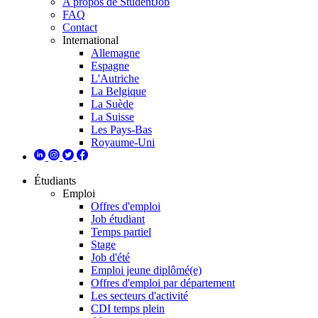
A propos de StudentJob
FAQ
Contact
International
Allemagne
Espagne
L'Autriche
La Belgique
La Suède
La Suisse
Les Pays-Bas
Royaume-Uni
Étudiants
Emploi
Offres d'emploi
Job étudiant
Temps partiel
Stage
Job d'été
Emploi jeune diplômé(e)
Offres d'emploi par département
Les secteurs d'activité
CDI temps plein