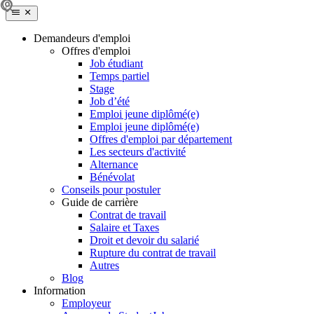
Demandeurs d'emploi
Offres d'emploi
Job étudiant
Temps partiel
Stage
Job d’été
Emploi jeune diplômé(e)
Emploi jeune diplômé(e)
Offres d'emploi par département
Les secteurs d'activité
Alternance
Bénévolat
Conseils pour postuler
Guide de carrière
Contrat de travail
Salaire et Taxes
Droit et devoir du salarié
Rupture du contrat de travail
Autres
Blog
Information
Employeur