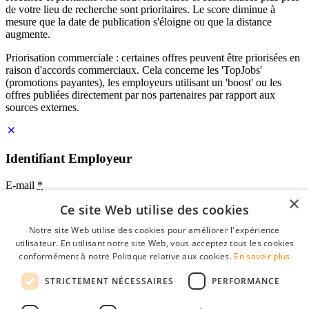
de votre lieu de recherche sont prioritaires. Le score diminue à
mesure que la date de publication s'éloigne ou que la distance
augmente.
Priorisation commerciale : certaines offres peuvent être priorisées en
raison d'accords commerciaux. Cela concerne les 'TopJobs'
(promotions payantes), les employeurs utilisant un 'boost' ou les
offres publiées directement par nos partenaires par rapport aux
sources externes.
Identifiant Employeur
E-mail
*
×
Ce site Web utilise des cookies
Mot de passe
Notre site Web utilise des cookies pour améliorer l'expérience
se souvenir de moi
utilisateur. En utilisant notre site Web, vous acceptez tous les cookies
mot de passe oublié?
conformément à notre Politique relative aux cookies.
En savoir plus
Connexion
STRICTEMENT NÉCESSAIRES
PERFORMANCE
Profil Employeur gratuit