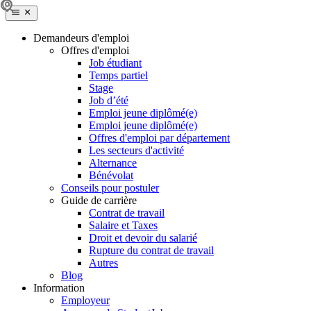
Demandeurs d'emploi
Offres d'emploi
Job étudiant
Temps partiel
Stage
Job d’été
Emploi jeune diplômé(e)
Emploi jeune diplômé(e)
Offres d'emploi par département
Les secteurs d'activité
Alternance
Bénévolat
Conseils pour postuler
Guide de carrière
Contrat de travail
Salaire et Taxes
Droit et devoir du salarié
Rupture du contrat de travail
Autres
Blog
Information
Employeur