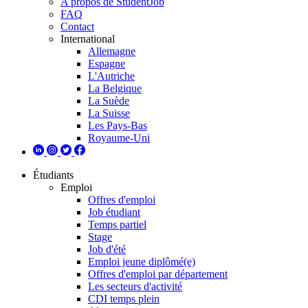
A propos de StudentJob
FAQ
Contact
International
Allemagne
Espagne
L'Autriche
La Belgique
La Suède
La Suisse
Les Pays-Bas
Royaume-Uni
Étudiants
Emploi
Offres d'emploi
Job étudiant
Temps partiel
Stage
Job d'été
Emploi jeune diplômé(e)
Offres d'emploi par département
Les secteurs d'activité
CDI temps plein