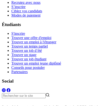
Recrutez avec nous
S’inscrire
Ciblez vos candidats
Modes de paiement
Étudiants
S'inscrire
Trouver une offre d'emploi
Trouver un emploi à l'étranger
Trouver un temps partiel
Trouver un job d’été
Trouver un stage
Trouver un job étudiant
Trouver un emploi jeune diplômé
Conseils pour postuler
Partenaires
Social