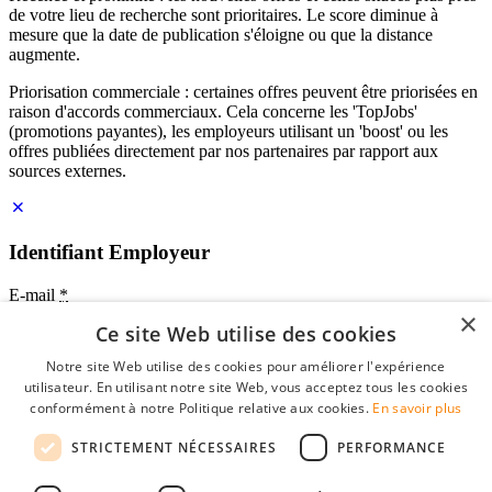
de votre lieu de recherche sont prioritaires. Le score diminue à
mesure que la date de publication s'éloigne ou que la distance
augmente.
Priorisation commerciale : certaines offres peuvent être priorisées en
raison d'accords commerciaux. Cela concerne les 'TopJobs'
(promotions payantes), les employeurs utilisant un 'boost' ou les
offres publiées directement par nos partenaires par rapport aux
sources externes.
Identifiant Employeur
E-mail
*
×
Ce site Web utilise des cookies
Mot de passe
Notre site Web utilise des cookies pour améliorer l'expérience
se souvenir de moi
utilisateur. En utilisant notre site Web, vous acceptez tous les cookies
mot de passe oublié?
conformément à notre Politique relative aux cookies.
En savoir plus
Connexion
STRICTEMENT NÉCESSAIRES
PERFORMANCE
Profil Employeur gratuit