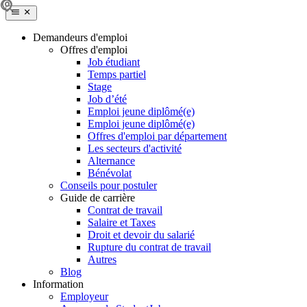
Demandeurs d'emploi
Offres d'emploi
Job étudiant
Temps partiel
Stage
Job d’été
Emploi jeune diplômé(e)
Emploi jeune diplômé(e)
Offres d'emploi par département
Les secteurs d'activité
Alternance
Bénévolat
Conseils pour postuler
Guide de carrière
Contrat de travail
Salaire et Taxes
Droit et devoir du salarié
Rupture du contrat de travail
Autres
Blog
Information
Employeur