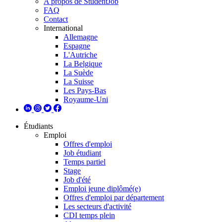
A propos de StudentJob
FAQ
Contact
International
Allemagne
Espagne
L'Autriche
La Belgique
La Suède
La Suisse
Les Pays-Bas
Royaume-Uni
Étudiants
Emploi
Offres d'emploi
Job étudiant
Temps partiel
Stage
Job d'été
Emploi jeune diplômé(e)
Offres d'emploi par département
Les secteurs d'activité
CDI temps plein