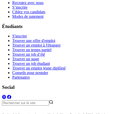
Recrutez avec nous
S’inscrire
Ciblez vos candidats
Modes de paiement
Étudiants
S'inscrire
Trouver une offre d'emploi
Trouver un emploi à l'étranger
Trouver un temps partiel
Trouver un job d’été
Trouver un stage
Trouver un job étudiant
Trouver un emploi jeune diplômé
Conseils pour postuler
Partenaires
Social