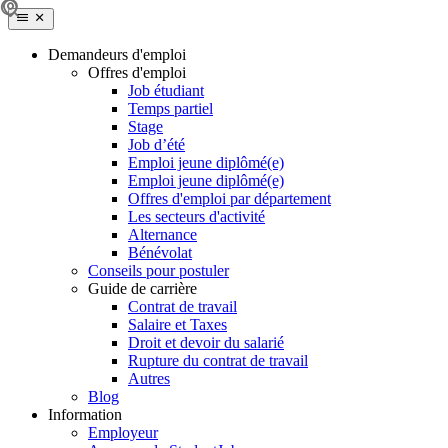
Demandeurs d'emploi
Offres d'emploi
Job étudiant
Temps partiel
Stage
Job d’été
Emploi jeune diplômé(e)
Emploi jeune diplômé(e)
Offres d'emploi par département
Les secteurs d'activité
Alternance
Bénévolat
Conseils pour postuler
Guide de carrière
Contrat de travail
Salaire et Taxes
Droit et devoir du salarié
Rupture du contrat de travail
Autres
Blog
Information
Employeur