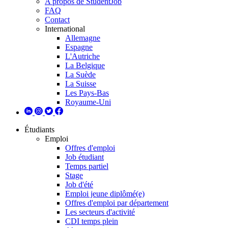
A propos de StudentJob
FAQ
Contact
International
Allemagne
Espagne
L'Autriche
La Belgique
La Suède
La Suisse
Les Pays-Bas
Royaume-Uni
Étudiants
Emploi
Offres d'emploi
Job étudiant
Temps partiel
Stage
Job d'été
Emploi jeune diplômé(e)
Offres d'emploi par département
Les secteurs d'activité
CDI temps plein