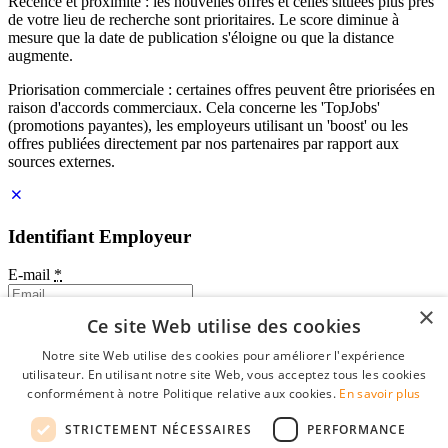
Récence et proximité : les nouvelles offres et celles situées plus près
de votre lieu de recherche sont prioritaires. Le score diminue à
mesure que la date de publication s'éloigne ou que la distance
augmente.
Priorisation commerciale : certaines offres peuvent être priorisées en
raison d'accords commerciaux. Cela concerne les 'TopJobs'
(promotions payantes), les employeurs utilisant un 'boost' ou les
offres publiées directement par nos partenaires par rapport aux
sources externes.
Identifiant Employeur
E-mail
*
×
Ce site Web utilise des cookies
Mot de passe
Notre site Web utilise des cookies pour améliorer l'expérience
se souvenir de moi
utilisateur. En utilisant notre site Web, vous acceptez tous les cookies
mot de passe oublié?
conformément à notre Politique relative aux cookies.
En savoir plus
Connexion
STRICTEMENT NÉCESSAIRES
PERFORMANCE