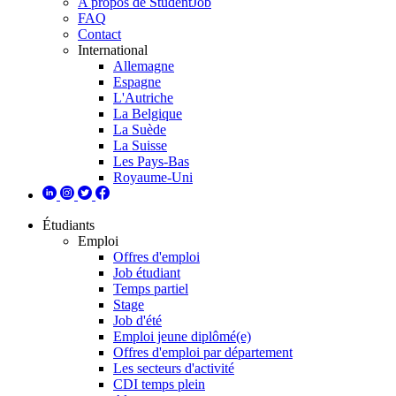
A propos de StudentJob
FAQ
Contact
International
Allemagne
Espagne
L'Autriche
La Belgique
La Suède
La Suisse
Les Pays-Bas
Royaume-Uni
Étudiants
Emploi
Offres d'emploi
Job étudiant
Temps partiel
Stage
Job d'été
Emploi jeune diplômé(e)
Offres d'emploi par département
Les secteurs d'activité
CDI temps plein