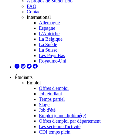
A propos de StudentJob
FAQ
Contact
International
Allemagne
Espagne
L'Autriche
La Belgique
La Suède
La Suisse
Les Pays-Bas
Royaume-Uni
Étudiants
Emploi
Offres d'emploi
Job étudiant
Temps partiel
Stage
Job d'été
Emploi jeune diplômé(e)
Offres d'emploi par département
Les secteurs d'activité
CDI temps plein