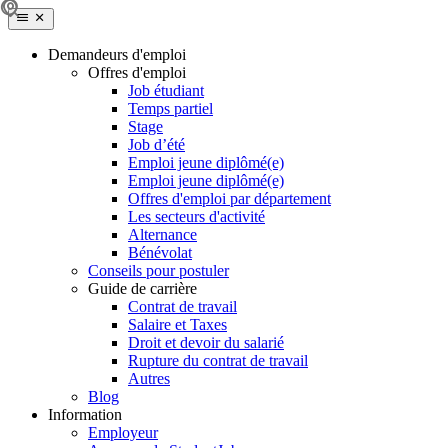
Demandeurs d'emploi
Offres d'emploi
Job étudiant
Temps partiel
Stage
Job d’été
Emploi jeune diplômé(e)
Emploi jeune diplômé(e)
Offres d'emploi par département
Les secteurs d'activité
Alternance
Bénévolat
Conseils pour postuler
Guide de carrière
Contrat de travail
Salaire et Taxes
Droit et devoir du salarié
Rupture du contrat de travail
Autres
Blog
Information
Employeur