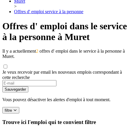
Muret
>
Offres d' emploi service à la personne
Offres d' emploi dans le service
à la personne à Muret
Il y a actuellement
2
offres d' emploi dans le service à la personne à
Muret.
Je veux recevoir par email les nouveaux emplois correspondant à
cette recherche
If
you
Sauvegarder
are
a
Vous pouvez désactiver les alertes d'emploi à tout moment.
human,
ignore
filtre
this
field
Trouve ici l'emploi qui te convient
filtre