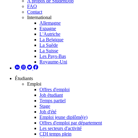
A propos de StudentJob
FAQ
Contact
International
Allemagne
Espagne
L'Autriche
La Belgique
La Suède
La Suisse
Les Pays-Bas
Royaume-Uni
Étudiants
Emploi
Offres d'emploi
Job étudiant
Temps partiel
Stage
Job d'été
Emploi jeune diplômé(e)
Offres d'emploi par département
Les secteurs d'activité
CDI temps plein