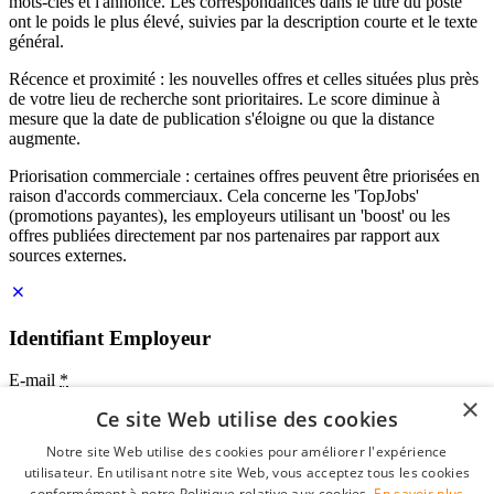
mots-clés et l'annonce. Les correspondances dans le titre du poste
ont le poids le plus élevé, suivies par la description courte et le texte
général.
Récence et proximité : les nouvelles offres et celles situées plus près
de votre lieu de recherche sont prioritaires. Le score diminue à
mesure que la date de publication s'éloigne ou que la distance
augmente.
Priorisation commerciale : certaines offres peuvent être priorisées en
raison d'accords commerciaux. Cela concerne les 'TopJobs'
(promotions payantes), les employeurs utilisant un 'boost' ou les
offres publiées directement par nos partenaires par rapport aux
sources externes.
Identifiant Employeur
E-mail
*
×
Ce site Web utilise des cookies
Mot de passe
Notre site Web utilise des cookies pour améliorer l'expérience
se souvenir de moi
utilisateur. En utilisant notre site Web, vous acceptez tous les cookies
mot de passe oublié?
conformément à notre Politique relative aux cookies.
En savoir plus