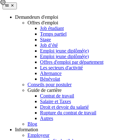
Demandeurs d'emploi
Offres d'emploi
Job étudiant
Temps partiel
Stage
Job d’été
Emploi jeune diplômé(e)
Emploi jeune diplômé(e)
Offres d'emploi par département
Les secteurs d'activité
Alternance
Bénévolat
Conseils pour postuler
Guide de carrière
Contrat de travail
Salaire et Taxes
Droit et devoir du salarié
Rupture du contrat de travail
Autres
Blog
Information
Employeur