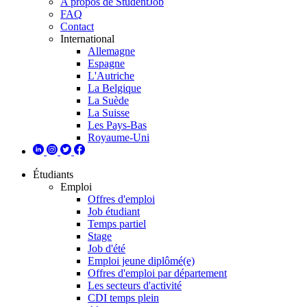
A propos de StudentJob
FAQ
Contact
International
Allemagne
Espagne
L'Autriche
La Belgique
La Suède
La Suisse
Les Pays-Bas
Royaume-Uni
Étudiants
Emploi
Offres d'emploi
Job étudiant
Temps partiel
Stage
Job d'été
Emploi jeune diplômé(e)
Offres d'emploi par département
Les secteurs d'activité
CDI temps plein