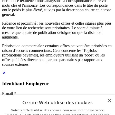
Pertinence textuelle : nous analysons la correspondance entre vos
mots-clés et l'annonce. Les correspondances dans le titre du poste
ont le poids le plus élevé, suivies par la description courte et le texte
général.
Récence et proximité : les nouvelles offres et celles situées plus près
de votre lieu de recherche sont prioritaires. Le score diminue à
mesure que la date de publication s'éloigne ou que la distance
augmente.
Priorisation commerciale : certaines offres peuvent être priorisées en
raison d'accords commerciaux. Cela concerne les 'TopJobs'
(promotions payantes), les employeurs utilisant un 'boost' ou les
offres publiées directement par nos partenaires par rapport aux
sources externes.
Identifiant Employeur
E-mail
*
×
Ce site Web utilise des cookies
Mot de passe
Notre site Web utilise des cookies pour améliorer l'expérience
se souvenir de moi
utilisateur. En utilisant notre site Web, vous acceptez tous les cookies