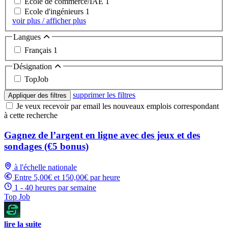
Ecole de commerce/IAE
1
Ecole d'ingénieurs
1
voir plus / afficher plus
Langues
Français
1
Désignation
TopJob
supprimer les filtres
Appliquer des filtres
Je veux recevoir par email les nouveaux emplois correspondant
à cette recherche
Gagnez de l’argent en ligne avec des jeux et des
sondages (€5 bonus)
à l'échelle nationale
Entre 5,00€ et 150,00€ par heure
1 - 40 heures par semaine
Top Job
lire la suite