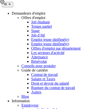
Demandeurs d'emploi
Offres d'emploi
Job étudiant
Temps partiel
Stage
Job d’été
Emploi jeune diplômé(e)
Emploi jeune diplômé(e)
Offres d'emploi par département
Les secteurs d'activité
Alternance
Bénévolat
Conseils pour postuler
Guide de carrière
Contrat de travail
Salaire et Taxes
Droit et devoir du salarié
Rupture du contrat de travail
Autres
Blog
Information
Employeur