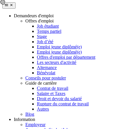
Demandeurs d'emploi
Offres d'emploi
Job étudiant
Temps partiel
Stage
Job d’été
Emploi jeune diplômé(e)
Emploi jeune diplômé(e)
Offres d'emploi par département
Les secteurs d'activité
Alternance
Bénévolat
Conseils pour postuler
Guide de carrière
Contrat de travail
Salaire et Taxes
Droit et devoir du salarié
Rupture du contrat de travail
Autres
Blog
Information
Employeur