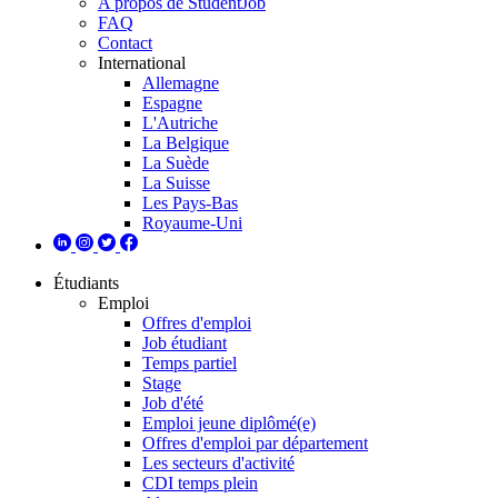
A propos de StudentJob
FAQ
Contact
International
Allemagne
Espagne
L'Autriche
La Belgique
La Suède
La Suisse
Les Pays-Bas
Royaume-Uni
Étudiants
Emploi
Offres d'emploi
Job étudiant
Temps partiel
Stage
Job d'été
Emploi jeune diplômé(e)
Offres d'emploi par département
Les secteurs d'activité
CDI temps plein