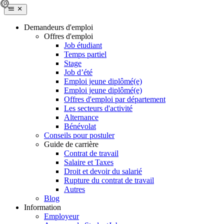
Demandeurs d'emploi
Offres d'emploi
Job étudiant
Temps partiel
Stage
Job d’été
Emploi jeune diplômé(e)
Emploi jeune diplômé(e)
Offres d'emploi par département
Les secteurs d'activité
Alternance
Bénévolat
Conseils pour postuler
Guide de carrière
Contrat de travail
Salaire et Taxes
Droit et devoir du salarié
Rupture du contrat de travail
Autres
Blog
Information
Employeur