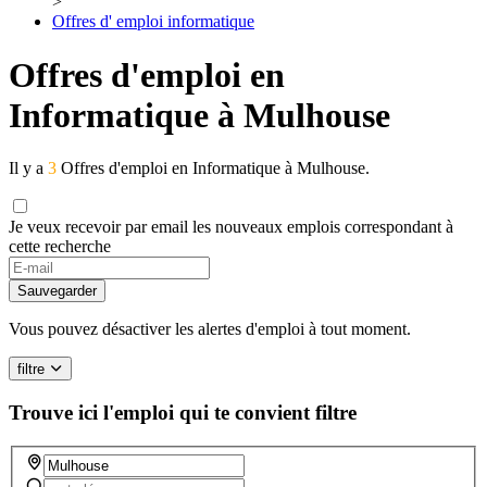
>
Offres d' emploi informatique
Offres d'emploi en
Informatique à Mulhouse
Il y a
3
Offres d'emploi en Informatique à Mulhouse.
Je veux recevoir par email les nouveaux emplois correspondant à
cette recherche
If
you
Sauvegarder
are
a
Vous pouvez désactiver les alertes d'emploi à tout moment.
human,
ignore
filtre
this
field
Trouve ici l'emploi qui te convient
filtre