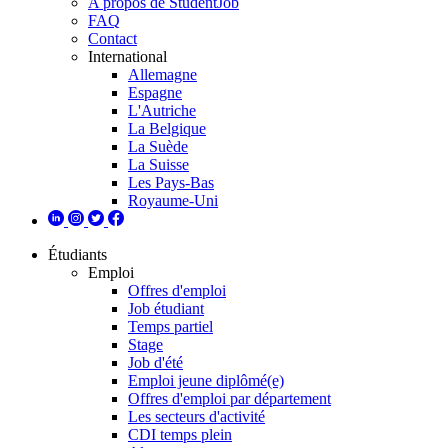
A propos de StudentJob
FAQ
Contact
International
Allemagne
Espagne
L'Autriche
La Belgique
La Suède
La Suisse
Les Pays-Bas
Royaume-Uni
Étudiants
Emploi
Offres d'emploi
Job étudiant
Temps partiel
Stage
Job d'été
Emploi jeune diplômé(e)
Offres d'emploi par département
Les secteurs d'activité
CDI temps plein